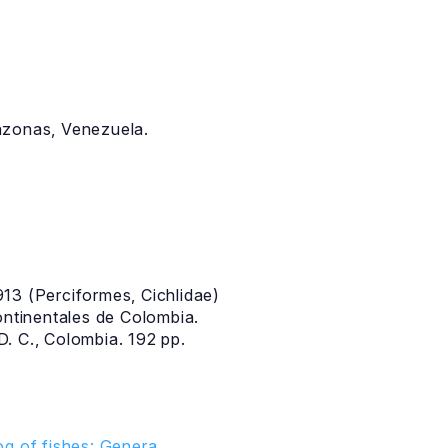
azonas, Venezuela.
13 (Perciformes, Cichlidae)
ontinentales de Colombia.
. C., Colombia. 192 pp.
g of fishes: Genera,