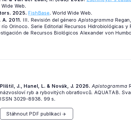
d Wide Web.
itors. 2025.
FishBase
. World Wide Web.
 A. 2011.
III. Revisión del género
Apistogramma
Regan,
l río Orinoco. Serie Editorial Recursos Hidrobiológicas 
vestigación de Recursos Biológicos Alexander von Humbol
Plíštil, J., Hanel, L. & Novák, J. 2026.
Apistogramma
R
názvosloví ryb a rybovitých obratlovců. AQUATAB. Sva
ISSN 3029-8938. 99 s.
Stáhnout PDF publikaci