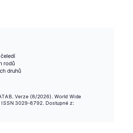
čeledí
h rodů
ch druhů
AB. Verze (8/2026). World Wide
n. ISSN 3029-8792. Dostupné z: