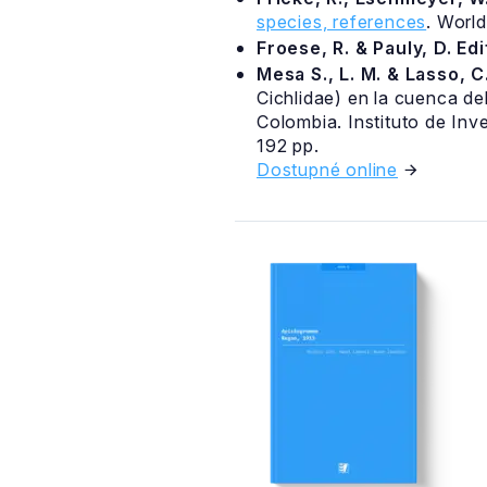
species, references
. Worl
Froese, R. & Pauly, D. Ed
Mesa S., L. M. & Lasso, C.
Cichlidae) en la cuenca de
Colombia. Instituto de In
192 pp.
Dostupné online