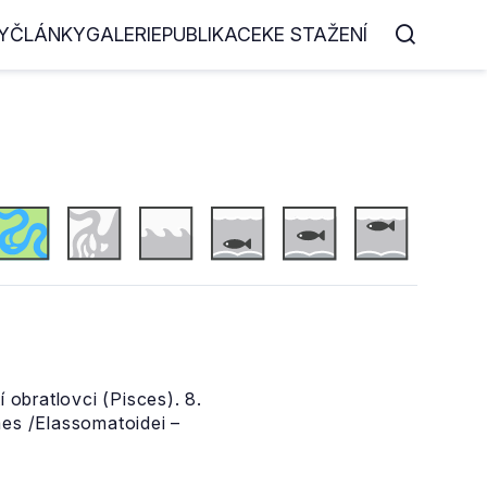
Y
ČLÁNKY
GALERIE
PUBLIKACE
KE STAŽENÍ
 obratlovci (Pisces). 8.
mes /Elassomatoidei –