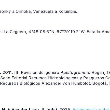
onky a Orinoka, Venezuela a Kolumbie.
al La Ceguera, 4°48'08.6"N, 67°29'10.2"W, Estado Am
. 2011.
III. Revisión del género
Apistogramma
Regan, 19
. Serie Editorial Recursos Hidrobiológicas y Pesqueros C
e Recursos Biológicos Alexander von Humboldt. Bogotá, D
 N. & Van der Laan, R. (eds). 2025.
Eschmeyer's catalo