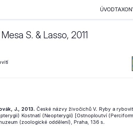
ÚVOD
TAXON
Mesa S. & Lasso, 2011
vití
Novák, J., 2013.
České názvy živočichů V. Ryby a rybovití
pterygii) Kostnatí (Neopterygii) [Ostnoploutví (Percifor
 muzeum (zoologické oddělení), Praha, 136 s.