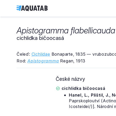
Apistogramma flabellicauda
cichlidka bičoocasá
Čeleď:
Cichlidae
Bonaparte, 1835 — vrubozubco
Rod:
Apistogramma
Regan, 1913
České názvy
cichlidka bičoocasá
Hanel, L., Plíštil, J., 
Paprskoploutví (Actino
Icosteidei/)]. Národní