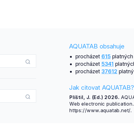
AQUATAB obsahuje
procházet
615
platných 
procházet
5341
platnýc
procházet
37612
platný
Jak citovat AQUATAB?
Plíštil, J. (Ed.) 2026.
AQUAT
Web electronic publicatio
https://www.aquatab.net/.