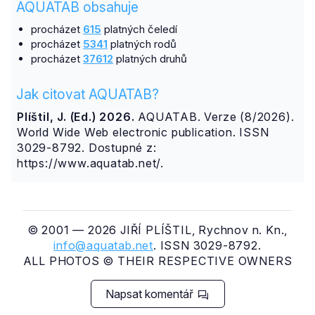
AQUATAB obsahuje
procházet
615
platných čeledí
procházet
5341
platných rodů
procházet
37612
platných druhů
Jak citovat AQUATAB?
Plíštil, J. (Ed.) 2026.
AQUATAB. Verze (8/2026).
World Wide Web electronic publication. ISSN
3029-8792. Dostupné z:
https://www.aquatab.net/.
© 2001 — 2026 JIŘÍ PLÍŠTIL, Rychnov n. Kn.,
info@aquatab.net
. ISSN 3029-8792.
ALL PHOTOS © THEIR RESPECTIVE OWNERS
Napsat komentář