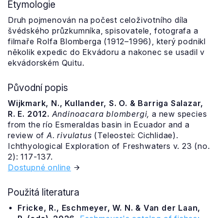
Etymologie
Druh pojmenován na počest celoživotního díla
švédského průzkumníka, spisovatele, fotografa a
filmaře Rolfa Blomberga (1912–1996), který podnikl
několik expedic do Ekvádoru a nakonec se usadil v
ekvádorském Quitu.
Původní popis
Wijkmark, N., Kullander, S. O. & Barriga Salazar,
R. E. 2012.
Andinoacara blombergi,
a new species
from the río Esmeraldas basin in Ecuador and a
review of
A. rivulatus
(Teleostei: Cichlidae).
Ichthyological Exploration of Freshwaters v. 23 (no.
2): 117-137.
Dostupné online
Použitá literatura
Fricke, R., Eschmeyer, W. N. & Van der Laan,