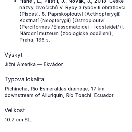
Hanel, L., Plíštil, J., Novák, J., 2013.
České
názvy živočichů V. Ryby a rybovití obratlovci
(Pisces). 8. Paprskoploutví (Actinopterygii)
Kostnatí (Neopterygii) [Ostnoploutví
(Perciformes /Elassomatoidei – Icosteidei/)].
Národní muzeum (zoologické oddělení),
Praha, 136 s.
Výskyt
Jižní Amerika — Ekvádor.
Typová lokalita
Pichincha, Río Esmeraldas drainage, 17 km
downstream of Alluriquin, Río Toachi, Ecuador.
Velikost
10,7 cm SL.