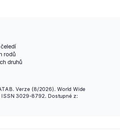
čeledí
h rodů
ch druhů
AB. Verze (8/2026). World Wide
n. ISSN 3029-8792. Dostupné z: