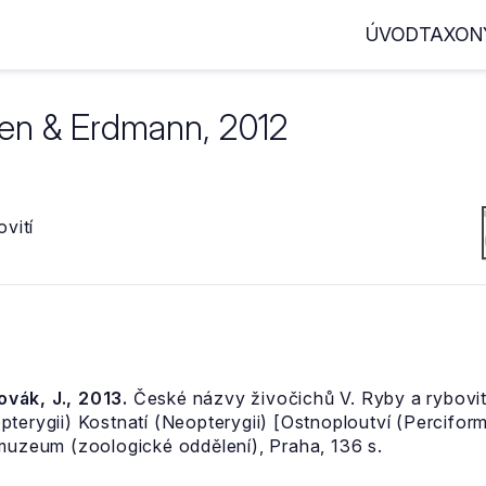
ÚVOD
TAXON
len & Erdmann, 2012
vití
Novák, J., 2013.
České názvy živočichů V. Ryby a rybovití
pterygii) Kostnatí (Neopterygii) [Ostnoploutví (Percifor
 muzeum (zoologické oddělení), Praha, 136 s.