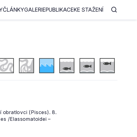
Y
ČLÁNKY
GALERIE
PUBLIKACE
KE STAŽENÍ
 obratlovci (Pisces). 8.
mes /Elassomatoidei –