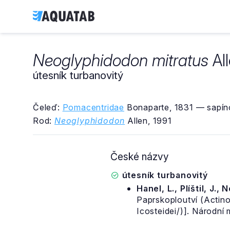
Neoglyphidodon mitratus
Al
útesník turbanovitý
Čeleď:
Pomacentridae
Bonaparte, 1831 — sapíno
Rod:
Neoglyphidodon
Allen, 1991
České názvy
útesník turbanovitý
Hanel, L., Plíštil, J., 
Paprskoploutví (Actino
Icosteidei/)]. Národní