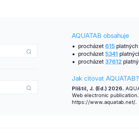
AQUATAB obsahuje
procházet
615
platných 
procházet
5341
platnýc
procházet
37612
platný
Jak citovat AQUATAB?
Plíštil, J. (Ed.) 2026.
AQUAT
Web electronic publicatio
https://www.aquatab.net/.