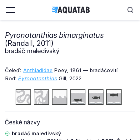
Pyronotanthias bimarginatus
(Randall, 2011)
bradáč maledivský
Čeleď:
Anthiadidae
Poey, 1861 — bradáčovití
Rod:
Pyronotanthias
Gill, 2022
České názvy
bradáč maledivský