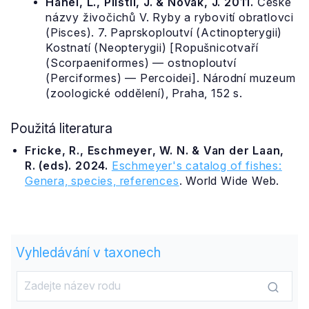
Hanel, L., Plíštil, J. & Novák, J. 2011.
České
názvy živočichů V. Ryby a rybovití obratlovci
(Pisces). 7. Paprskoploutví (Actinopterygii)
Kostnatí (Neopterygii) [Ropušnicotvaří
(Scorpaeniformes) — ostnoploutví
(Perciformes) — Percoidei]. Národní muzeum
(zoologické oddělení), Praha, 152 s.
Použitá literatura
Fricke, R., Eschmeyer, W. N. & Van der Laan,
R. (eds). 2024.
Eschmeyer's catalog of fishes:
Genera, species, references
. World Wide Web.
Vyhledávání v taxonech