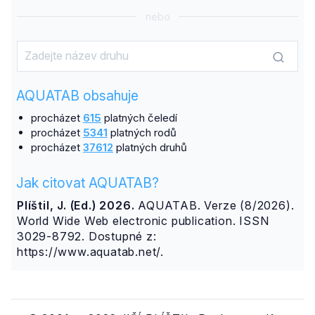
nebo
AQUATAB obsahuje
procházet
615
platných čeledí
procházet
5341
platných rodů
procházet
37612
platných druhů
Jak citovat AQUATAB?
Plíštil, J. (Ed.) 2026.
AQUATAB. Verze (8/2026).
World Wide Web electronic publication. ISSN
3029-8792. Dostupné z:
https://www.aquatab.net/.