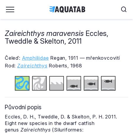
Zaireichthys maravensis
Eccles,
Tweddle & Skelton, 2011
Čeleď:
Amphiliidae
Regan, 1911 — mřenkovcovití
Rod:
Zaireichthys
Roberts, 1968
Původní popis
Eccles, D. H., Tweddle, D. & Skelton, P. H. 2011.
Eight new species in the dwarf catfish
genus
Zaireichthys
(Siluriformes: