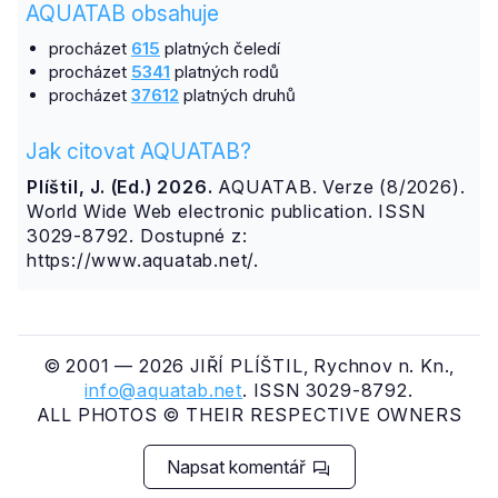
AQUATAB obsahuje
procházet
615
platných čeledí
procházet
5341
platných rodů
procházet
37612
platných druhů
Jak citovat AQUATAB?
Plíštil, J. (Ed.) 2026.
AQUATAB. Verze (8/2026).
World Wide Web electronic publication. ISSN
3029-8792. Dostupné z:
https://www.aquatab.net/.
© 2001 — 2026 JIŘÍ PLÍŠTIL, Rychnov n. Kn.,
info@aquatab.net
. ISSN 3029-8792.
ALL PHOTOS © THEIR RESPECTIVE OWNERS
Napsat komentář