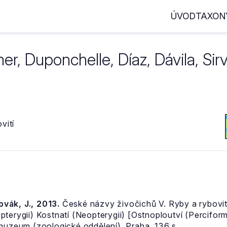
ÚVOD
TAXON
r, Duponchelle, Díaz, Dávila, Sir
vití
Novák, J., 2013.
České názvy živočichů V. Ryby a rybovití
pterygii) Kostnatí (Neopterygii) [Ostnoploutví (Percifor
 muzeum (zoologické oddělení), Praha, 136 s.