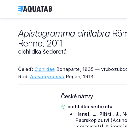
Apistogramma cinilabra
Röme
Renno, 2011
cichlidka šedoretá
Čeleď:
Cichlidae
Bonaparte, 1835 — vrubozubco
Rod:
Apistogramma
Regan, 1913
České názvy
cichlidka šedoretá
Hanel, L., Plíštil, J., 
Paprskoploutví (Actino
Icosteidei/)]. Národní