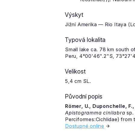
Výskyt
Jižní Amerika — Rio Itaya (Lo
Typová lokalita
Small lake ca. 78 km south o
Peru, 4°00'46".2"S, 73°27'
Velikost
5,4 cm SL.
Původní popis
Römer, U., Duponchelle, F., D
Apistogramma cinilabra
sp. 
Perciformes:Cichlidae) from 
Dostupné online