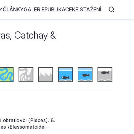
Y
ČLÁNKY
GALERIE
PUBLIKACE
KE STAŽENÍ
vas, Catchay &
 obratlovci (Pisces). 8.
mes /Elassomatoidei –