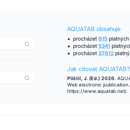
AQUATAB obsahuje
procházet
615
platných 
procházet
5341
platnýc
procházet
37612
platný
Jak citovat AQUATAB?
Plíštil, J. (Ed.) 2026.
AQUAT
Web electronic publicatio
https://www.aquatab.net/.