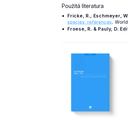
Použitá literatura
Fricke, R., Eschmeyer, W.
species, references
. Worl
Froese, R. & Pauly, D. Ed