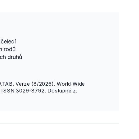
čeledí
h rodů
ch druhů
AB. Verze (8/2026). World Wide
n. ISSN 3029-8792. Dostupné z: