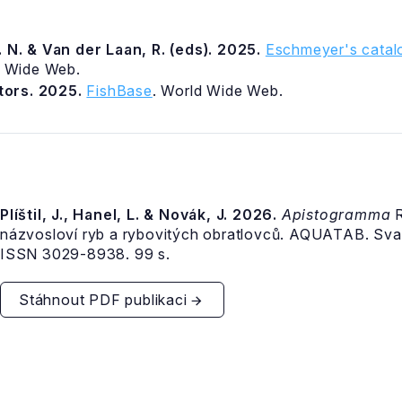
 N. & Van der Laan, R. (eds). 2025.
Eschmeyer's catalo
d Wide Web.
itors. 2025.
FishBase
. World Wide Web.
Plíštil, J., Hanel, L. & Novák, J. 2026.
Apistogramma
R
názvosloví ryb a rybovitých obratlovců. AQUATAB. Sva
ISSN 3029-8938. 99 s.
Stáhnout PDF publikaci