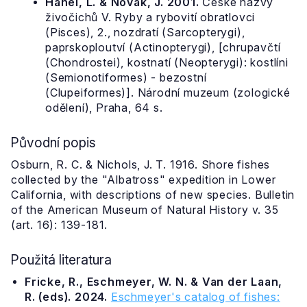
Hanel, L. & Novák, J. 2001.
České názvy
živočichů V. Ryby a rybovití obratlovci
(Pisces), 2., nozdratí (Sarcopterygi),
paprskoploutví (Actinopterygi), [chrupavčtí
(Chondrostei), kostnatí (Neopterygi): kostlíni
(Semionotiformes) - bezostní
(Clupeiformes)]. Národní muzeum (zologické
odělení), Praha, 64 s.
Původní popis
Osburn, R. C. & Nichols, J. T. 1916. Shore fishes
collected by the "Albatross" expedition in Lower
California, with descriptions of new species. Bulletin
of the American Museum of Natural History v. 35
(art. 16): 139-181.
Použitá literatura
Fricke, R., Eschmeyer, W. N. & Van der Laan,
R. (eds). 2024.
Eschmeyer's catalog of fishes: