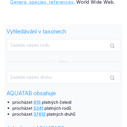
Genera, species, references
. World Wide Web.
Vyhledávání v taxonech
nebo
AQUATAB obsahuje
procházet
615
platných čeledí
procházet
5341
platných rodů
procházet
37612
platných druhů