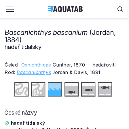
Bascanichthys bascanium
(Jordan,
1884)
hadař tidalský
Čeleď:
Ophichthidae
Günther, 1870 — hadařovití
Rod:
Bascanichthys
Jordan & Davis, 1891
České názvy
hadař tidalský