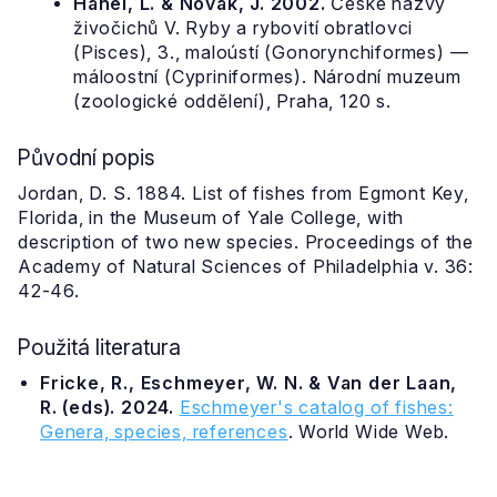
Hanel, L. & Novák, J. 2002.
České názvy
živočichů V. Ryby a rybovití obratlovci
(Pisces), 3., maloústí (Gonorynchiformes) —
máloostní (Cypriniformes). Národní muzeum
(zoologické oddělení), Praha, 120 s.
Původní popis
Jordan, D. S. 1884. List of fishes from Egmont Key,
Florida, in the Museum of Yale College, with
description of two new species. Proceedings of the
Academy of Natural Sciences of Philadelphia v. 36:
42-46.
Použitá literatura
Fricke, R., Eschmeyer, W. N. & Van der Laan,
R. (eds). 2024.
Eschmeyer's catalog of fishes:
Genera, species, references
. World Wide Web.