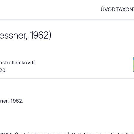
ÚVOD
TAXON
ssner, 1962)
strotlamkovití
020
er, 1962.