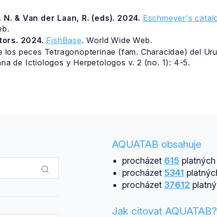
 N. & Van der Laan, R. (eds). 2024.
Eschmeyer's catalo
eb.
itors. 2024.
FishBase
. World Wide Web.
e los peces Tetragonopterinae (fam. Characidae) del Uru
a de Ictiologos y Herpetologos v. 2 (no. 1): 4-5.
AQUATAB obsahuje
procházet
615
platných 
procházet
5341
platnýc
procházet
37612
platný
Jak citovat AQUATAB?