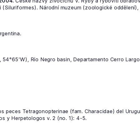
 2004.
České názvy živočichů V. Ryby a rybovití obratlov
 (Siluriformes). Národní muzeum (zoologické oddělení), 
rgentina.
 54°65'W), Río Negro basin, Departamento Cerro Largo
los peces Tetragonopterinae (fam. Characidae) del Urugu
s y Herpetologos v. 2 (no. 1): 4-5.