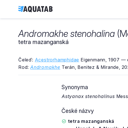
Andromakhe stenohalina
(Me
tetra mazanganská
Čeleď:
Acestrorhamphidae
Eigenmann, 1907 — o
Rod:
Andromakhe
Terán, Benitez & Mirande, 2
Synonyma
Astyanax stenohalinus
Messn
České názvy
tetra mazanganská