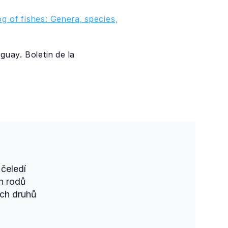
g of fishes: Genera, species,
guay. Boletin de la
čeledí
h rodů
ch druhů