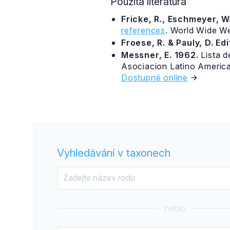
Použitá literatura
Fricke, R., Eschmeyer, W.
references
. World Wide W
Froese, R. & Pauly, D. Ed
Messner, E. 1962.
Lista d
Asociacion Latino American
Dostupné online
Vyhledávání v taxonech
nebo