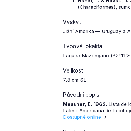
Hanel, L. & Novák, J.
(Characiformes), sumci
Výskyt
Jižní Amerika — Uruguay a A
Typová lokalita
Laguna Mazangano (32°11'S,
Velikost
7,8 cm SL.
Původní popis
Messner, E. 1962.
Lista de 
Latino Americana de Ictiologo
Dostupné online