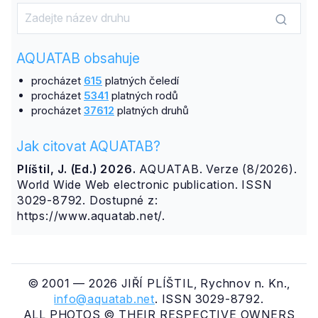
AQUATAB obsahuje
procházet
615
platných čeledí
procházet
5341
platných rodů
procházet
37612
platných druhů
Jak citovat AQUATAB?
Plíštil, J. (Ed.) 2026.
AQUATAB. Verze (8/2026).
World Wide Web electronic publication. ISSN
3029-8792. Dostupné z:
https://www.aquatab.net/.
© 2001 — 2026 JIŘÍ PLÍŠTIL, Rychnov n. Kn.,
info@aquatab.net
. ISSN 3029-8792.
ALL PHOTOS © THEIR RESPECTIVE OWNERS