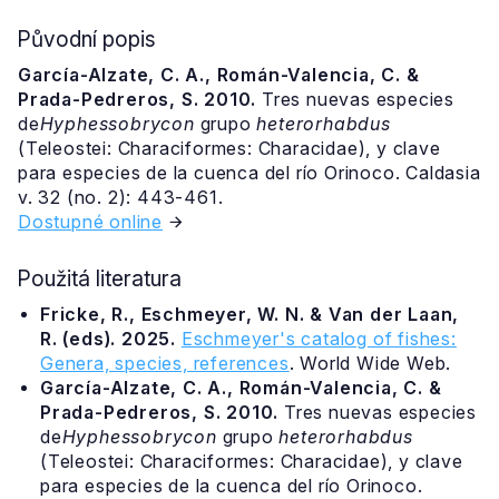
Původní popis
García-Alzate, C. A., Román-Valencia, C. &
Prada-Pedreros, S. 2010.
Tres nuevas especies
de
Hyphessobrycon
grupo
heterorhabdus
(Teleostei: Characiformes: Characidae), y clave
para especies de la cuenca del río Orinoco. Caldasia
v. 32 (no. 2): 443-461.
Dostupné online
Použitá literatura
Fricke, R., Eschmeyer, W. N. & Van der Laan,
R. (eds). 2025.
Eschmeyer's catalog of fishes:
Genera, species, references
. World Wide Web.
García-Alzate, C. A., Román-Valencia, C. &
Prada-Pedreros, S. 2010.
Tres nuevas especies
de
Hyphessobrycon
grupo
heterorhabdus
(Teleostei: Characiformes: Characidae), y clave
para especies de la cuenca del río Orinoco.