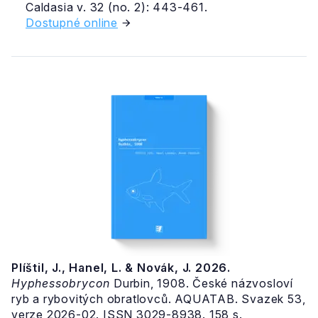
Caldasia v. 32 (no. 2): 443-461.
Dostupné online
Plíštil, J., Hanel, L. & Novák, J. 2026.
Hyphessobrycon
Durbin, 1908. České názvosloví
ryb a rybovitých obratlovců. AQUATAB. Svazek 53,
verze 2026-02. ISSN 3029-8938. 158 s.