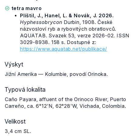
tetra mavro
Plíštil, J., Hanel, L. & Novák, J. 2026.
Hyphessobrycon
Durbin, 1908. České
názvosloví ryb a rybovitých obratlovců.
AQUATAB. Svazek 53, verze 2026-02. ISSN
3029-8938. 158 s. Dostupné z:
https://www.aquatab.net/publikace/
Výskyt
Jižní Amerika — Kolumbie, povodí Orinoka.
Typová lokalita
Caño Payara, affuent of the Orinoco River, Puerto
Carreño, ca. 6°12'N, 62°28'W, Vichada, Colombia.
Velikost
3,4 cm SL.