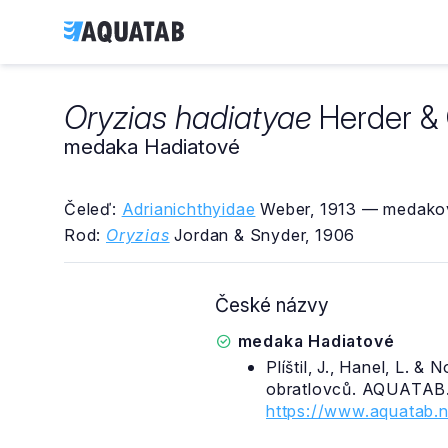
Oryzias hadiatyae
Herder & 
medaka Hadiatové
Čeleď:
Adrianichthyidae
Weber, 1913 — medakov
Rod:
Oryzias
Jordan & Snyder, 1906
České názvy
medaka Hadiatové
Plíštil, J., Hanel, L. 
obratlovců. AQUATAB.
https://www.aquatab.n