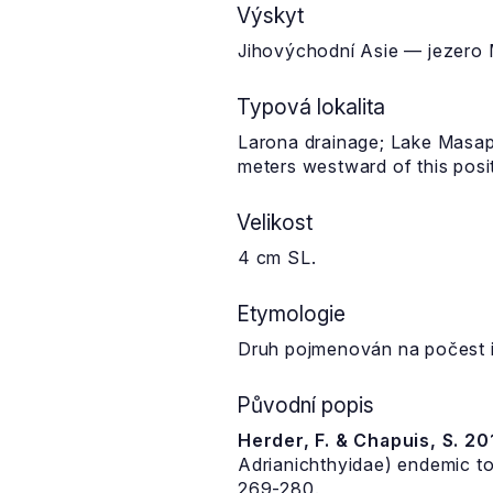
Výskyt
Jihovýchodní Asie — jezero 
Typová lokalita
Larona drainage; Lake Masapi
meters westward of this posi
Velikost
4 cm SL.
Etymologie
Druh pojmenován na počest i
Původní popis
Herder, F. & Chapuis, S. 20
Adrianichthyidae) endemic to 
269-280.