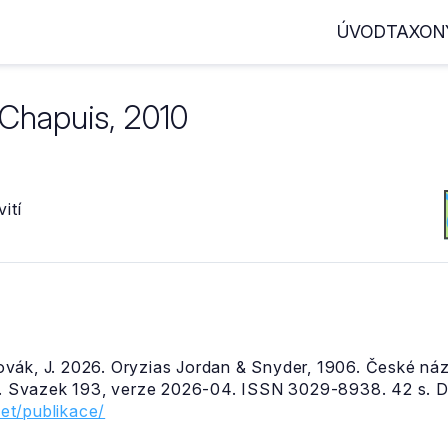
ÚVOD
TAXON
Chapuis, 2010
ití
& Novák, J. 2026. Oryzias Jordan & Snyder, 1906. České ná
 Svazek 193, verze 2026-04. ISSN 3029-8938. 42 s. D
et/publikace/