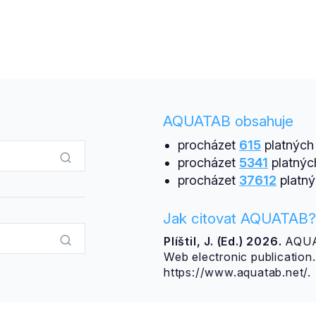
AQUATAB obsahuje
procházet
615
platných 
procházet
5341
platnýc
procházet
37612
platný
Jak citovat AQUATAB?
Plíštil, J. (Ed.) 2026.
AQUAT
Web electronic publicatio
https://www.aquatab.net/.