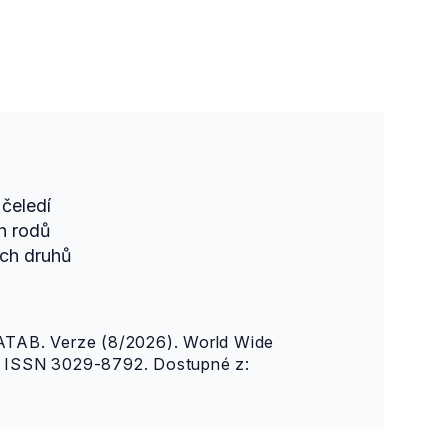
čeledí
h rodů
ch druhů
AB. Verze (8/2026). World Wide
n. ISSN 3029-8792. Dostupné z: