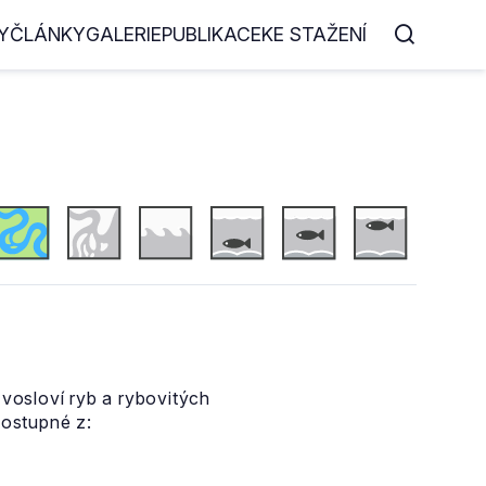
Y
ČLÁNKY
GALERIE
PUBLIKACE
KE STAŽENÍ
zvosloví ryb a rybovitých
ostupné z: