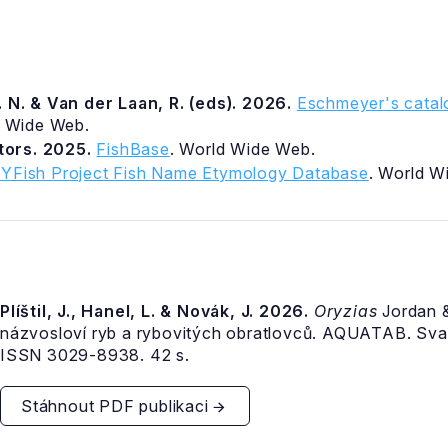
 N. & Van der Laan, R. (eds). 2026.
Eschmeyer's catalo
d Wide Web.
itors. 2025.
FishBase
. World Wide Web.
YFish Project Fish Name Etymology Database
. World W
Plíštil, J., Hanel, L. & Novák, J. 2026.
Oryzias
Jordan &
názvosloví ryb a rybovitých obratlovců. AQUATAB. Sva
ISSN 3029-8938. 42 s.
Stáhnout PDF publikaci