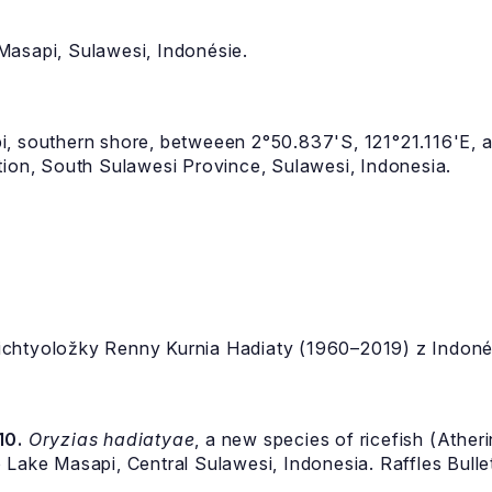
Masapi, Sulawesi, Indonésie.
, southern shore, betweeen 2°50.837'S, 121°21.116'E, an
tion, South Sulawesi Province, Sulawesi, Indonesia.
chtyoložky Renny Kurnia Hadiaty (1960–2019) z Indoné
10.
Oryzias hadiatyae
, a new species of ricefish (Athe
Lake Masapi, Central Sulawesi, Indonesia. Raffles Bullet