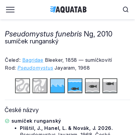
Pseudomystus funebris
Ng, 2010
sumíček runganský
Čeleď:
Bagridae
Bleeker, 1858 — sumíčkovití
Rod:
Pseudomystus
Jayaram, 1968
České názvy
sumíček runganský
Plíštil, J., Hanel, L. & Novák, J. 2026.
Pseudomystus
Jayaram, 1968. České