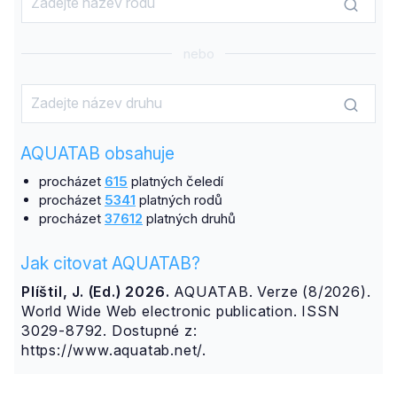
nebo
AQUATAB obsahuje
procházet
615
platných čeledí
procházet
5341
platných rodů
procházet
37612
platných druhů
Jak citovat AQUATAB?
Plíštil, J. (Ed.) 2026.
AQUATAB. Verze (8/2026).
World Wide Web electronic publication. ISSN
3029-8792. Dostupné z:
https://www.aquatab.net/.