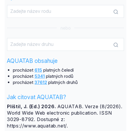
nebo
AQUATAB obsahuje
procházet
615
platných čeledí
procházet
5341
platných rodů
procházet
37612
platných druhů
Jak citovat AQUATAB?
Plíštil, J. (Ed.) 2026.
AQUATAB. Verze (8/2026).
World Wide Web electronic publication. ISSN
3029-8792. Dostupné z:
https://www.aquatab.net/.