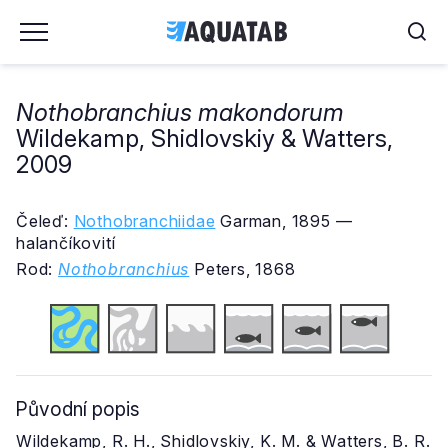
Nothobranchius makondorum
Wildekamp, Shidlovskiy & Watters,
2009
Čeleď:
Nothobranchiidae
Garman, 1895 —
halančíkovití
Rod:
Nothobranchius
Peters, 1868
Původní popis
Wildekamp, R. H., Shidlovskiy, K. M. & Watters, B. R.