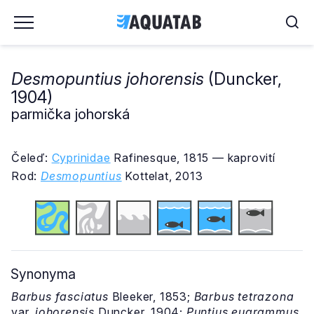
Desmopuntius johorensis
(Duncker,
1904)
parmička johorská
Čeleď:
Cyprinidae
Rafinesque, 1815 — kaprovití
Rod:
Desmopuntius
Kottelat, 2013
Synonyma
Barbus fasciatus
Bleeker, 1853;
Barbus tetrazona
var.
johorensis
Duncker, 1904;
Puntius eugrammus