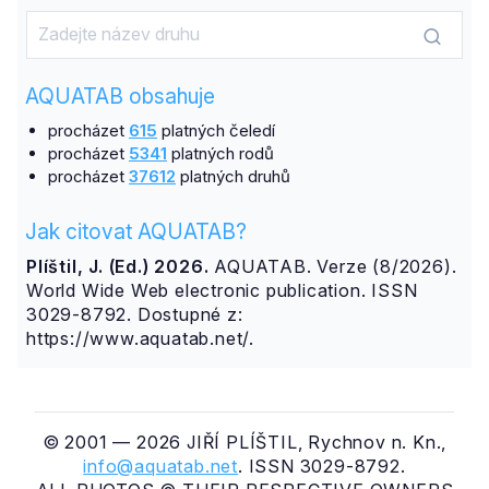
AQUATAB obsahuje
procházet
615
platných čeledí
procházet
5341
platných rodů
procházet
37612
platných druhů
Jak citovat AQUATAB?
Plíštil, J. (Ed.) 2026.
AQUATAB. Verze (8/2026).
World Wide Web electronic publication. ISSN
3029-8792. Dostupné z:
https://www.aquatab.net/.
© 2001 — 2026 JIŘÍ PLÍŠTIL, Rychnov n. Kn.,
info@aquatab.net
. ISSN 3029-8792.