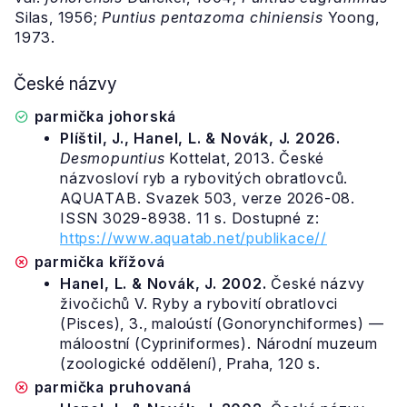
Silas, 1956;
Puntius pentazoma
chiniensis
Yoong,
1973.
České názvy
parmička johorská
Plíštil, J., Hanel, L. & Novák, J. 2026.
Desmopuntius
Kottelat, 2013. České
názvosloví ryb a rybovitých obratlovců.
AQUATAB. Svazek 503, verze 2026-08.
ISSN 3029-8938. 11 s. Dostupné z:
https://www.aquatab.net/publikace//
parmička křížová
Hanel, L. & Novák, J. 2002.
České názvy
živočichů V. Ryby a rybovití obratlovci
(Pisces), 3., maloústí (Gonorynchiformes) —
máloostní (Cypriniformes). Národní muzeum
(zoologické oddělení), Praha, 120 s.
parmička pruhovaná