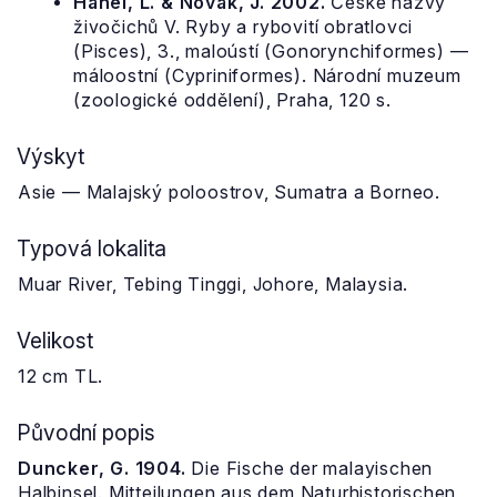
Hanel, L. & Novák, J. 2002.
České názvy
živočichů V. Ryby a rybovití obratlovci
(Pisces), 3., maloústí (Gonorynchiformes) —
máloostní (Cypriniformes). Národní muzeum
(zoologické oddělení), Praha, 120 s.
Výskyt
Asie — Malajský poloostrov, Sumatra a Borneo.
Typová lokalita
Muar River, Tebing Tinggi, Johore, Malaysia.
Velikost
12 cm TL.
Původní popis
Duncker, G. 1904.
Die Fische der malayischen
Halbinsel. Mitteilungen aus dem Naturhistorischen