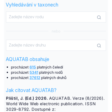
Vyhledávání v taxonech
nebo
AQUATAB obsahuje
procházet
615
platných čeledí
procházet
5341
platných rodů
procházet
37612
platných druhů
Jak citovat AQUATAB?
Plíštil, J. (Ed.) 2026.
AQUATAB. Verze (8/2026).
World Wide Web electronic publication. ISSN
3029-8792. Dostupné z: