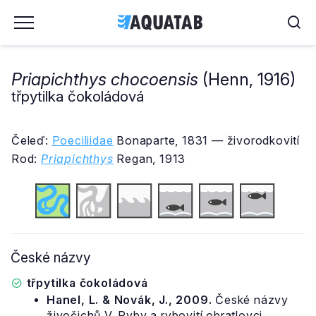
Priapichthys chocoensis
(Henn, 1916)
třpytilka čokoládová
Čeleď:
Poeciliidae
Bonaparte, 1831 — živorodkovití
Rod:
Priapichthys
Regan, 1913
České názvy
třpytilka čokoládová
Hanel, L. & Novák, J., 2009.
České názvy
živočichů V. Ryby a rybovití obratlovci