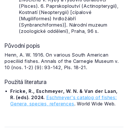
(Pisces). 6. Paprskoploutví (Actinopterygii),
Kostnatí (Neopterygii) [cípalové
(Mugiliformes) hrdložábří
(Synbranchiformes)]. Národní muzeum
(zoologické oddělení), Praha, 96 s.
Původní popis
Henn, A. W. 1916. On various South American
poeciliid fishes. Annals of the Carnegie Museum v.
10 (nos. 1-2) (9): 93-142, Pls. 18-21.
Použitá literatura
Fricke, R., Eschmeyer, W. N. & Van der Laan,
R. (eds). 2024.
Eschmeyer's catalog of fishes:
Genera, species, references
. World Wide Web.