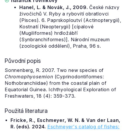
halančík rovníkový
Hanel, L. & Novák, J., 2009.
České názvy
živočichů V. Ryby a rybovití obratlovci
(Pisces). 6. Paprskoploutví (Actinopterygii),
Kostnatí (Neopterygii) [cípalové
(Mugiliformes) hrdložábří
(Synbranchiformes)]. Národní muzeum
(zoologické oddělení), Praha, 96 s.
Původní popis
Sonnenberg, R. 2007. Two new species of
Chromaphyosemion
(Cyprinodontiformes:
Nothobranchiidae) from the coastal plain of
Equatorial Guinea. Ichthyological Exploration of
Freshwaters, 18 (4): 359-373.
Použitá literatura
Fricke, R., Eschmeyer, W. N. & Van der Laan,
R. (eds). 2024.
Eschmeyer's catalog of fishes: