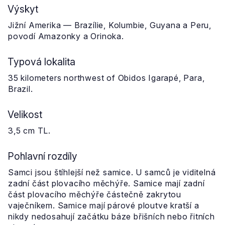
Výskyt
Jižní Amerika — Brazílie, Kolumbie, Guyana a Peru,
povodí Amazonky a Orinoka.
Typová lokalita
35 kilometers northwest of Obidos Igarapé, Para,
Brazil.
Velikost
3,5 cm TL.
Pohlavní rozdíly
Samci jsou štíhlejší než samice. U samců je viditelná
zadní část plovacího měchýře. Samice mají zadní
část plovacího měchýře částečně zakrytou
vaječníkem. Samice mají párové ploutve kratší a
nikdy nedosahují začátku báze břišních nebo řitních