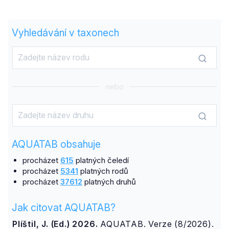
Vyhledávání v taxonech
nebo
AQUATAB obsahuje
procházet
615
platných čeledí
procházet
5341
platných rodů
procházet
37612
platných druhů
Jak citovat AQUATAB?
Plíštil, J. (Ed.) 2026.
AQUATAB. Verze (8/2026).