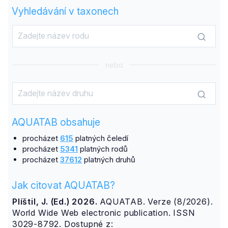
Vyhledávání v taxonech
nebo
AQUATAB obsahuje
procházet
615
platných čeledí
procházet
5341
platných rodů
procházet
37612
platných druhů
Jak citovat AQUATAB?
Plíštil, J. (Ed.) 2026.
AQUATAB. Verze (8/2026).
World Wide Web electronic publication. ISSN
3029-8792. Dostupné z: