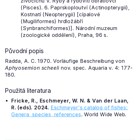
živočichů V. Ryby a rybovití obratlovci
(Pisces). 6. Paprskoploutví (Actinopterygii),
Kostnatí (Neopterygii) [cípalové
(Mugiliformes) hrdložábří
(Synbranchiformes)]. Národní muzeum
(zoologické oddělení), Praha, 96 s.
Původní popis
Radda, A. C. 1970. Vorläufige Beschreibung von
Aphyosemion scheeli
nov. spec. Aquaria v. 4: 177-
180.
Použitá literatura
Fricke, R., Eschmeyer, W. N. & Van der Laan,
R. (eds). 2024.
Eschmeyer's catalog of fishes:
Genera, species, references
. World Wide Web.