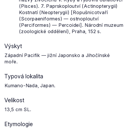
(Pisces). 7. Paprskoploutví (Actinopterygii)
Kostnatí (Neopterygii) [Ropušnicotvaří
(Scorpaeniformes) — ostnoploutví
(Perciformes) — Percoidei]. Národní muzeum
(zoologické oddělení), Praha, 152 s.
Výskyt
Západní Pacifik — jižní Japonsko a Jihočínské
moře.
Typová lokalita
Kumano-Nada, Japan.
Velikost
13,5 cm SL.
Etymologie