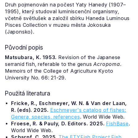
Druh pojmenován na počest Yaty Hanedy (1907–
1995), který studoval luminiscenční organismy,
včetně světlušek a založil sbírku Haneda Luminous
Pisces Collection v muzeu města Jokosuka
(Japonsko).
Původní popis
Matsubara, K. 1953.
Revision of the Japanese
serranid fish, referable to the genus
Acropoma
.
Memoirs of the College of Agriculture Kyoto
University No. 66: 21-29.
Použitá literatura
Fricke, R., Eschmeyer, W. N. & Van der Laan,
R. (eds). 2025.
Eschmeyer's catalog of fishes:
Genera, species, references
. World Wide Web.
Froese, R. & Pauly, D. Editors. 2025.
FishBase
.
World Wide Web.
Scharpf, C. 2025.
The ETYFish Project Fish