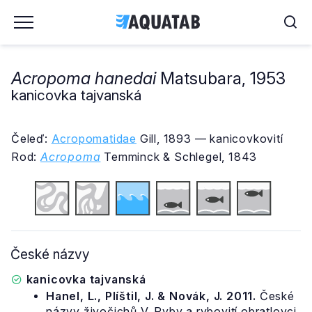
Acropoma hanedai
Matsubara, 1953
kanicovka tajvanská
Čeleď:
Acropomatidae
Gill, 1893 — kanicovkovití
Rod:
Acropoma
Temminck & Schlegel, 1843
České názvy
kanicovka tajvanská
Hanel, L., Plíštil, J. & Novák, J. 2011.
České
názvy živočichů V. Ryby a rybovití obratlovci