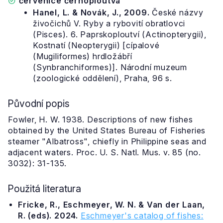
červenice černoploutvá
Hanel, L. & Novák, J., 2009.
České názvy
živočichů V. Ryby a rybovití obratlovci
(Pisces). 6. Paprskoploutví (Actinopterygii),
Kostnatí (Neopterygii) [cípalové
(Mugiliformes) hrdložábří
(Synbranchiformes)]. Národní muzeum
(zoologické oddělení), Praha, 96 s.
Původní popis
Fowler, H. W. 1938. Descriptions of new fishes
obtained by the United States Bureau of Fisheries
steamer "Albatross", chiefly in Philippine seas and
adjacent waters. Proc. U. S. Natl. Mus. v. 85 (no.
3032): 31-135.
Použitá literatura
Fricke, R., Eschmeyer, W. N. & Van der Laan,
R. (eds). 2024.
Eschmeyer's catalog of fishes: