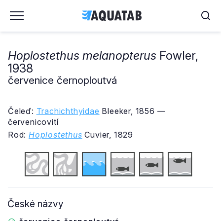
Hoplostethus melanopterus
Fowler,
1938
červenice černoploutvá
Čeleď:
Trachichthyidae
Bleeker, 1856 —
červenicovití
Rod:
Hoplostethus
Cuvier, 1829
České názvy