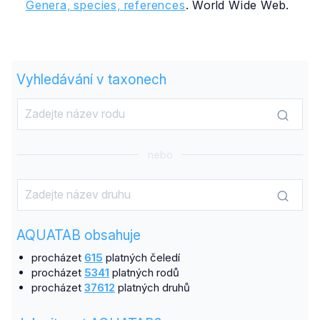
Genera, species, references
. World Wide Web.
Vyhledávání v taxonech
nebo
AQUATAB obsahuje
procházet
615
platných čeledí
procházet
5341
platných rodů
procházet
37612
platných druhů