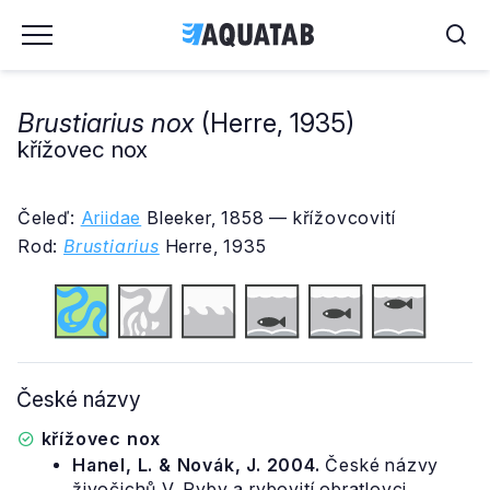
Brustiarius nox
(Herre, 1935)
křížovec nox
Čeleď:
Ariidae
Bleeker, 1858 — křížovcovití
Rod:
Brustiarius
Herre, 1935
České názvy
křížovec nox
Hanel, L. & Novák, J. 2004.
České názvy
živočichů V. Ryby a rybovití obratlovci