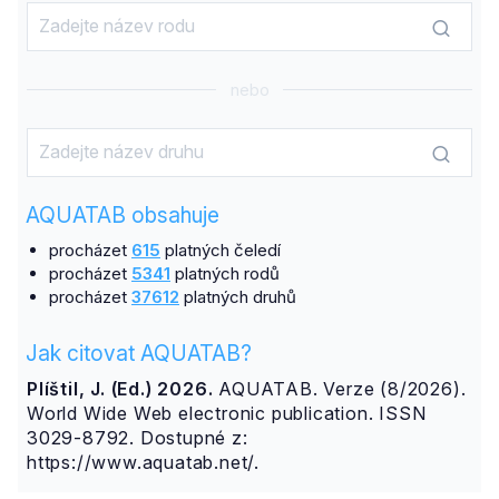
nebo
AQUATAB obsahuje
procházet
615
platných čeledí
procházet
5341
platných rodů
procházet
37612
platných druhů
Jak citovat AQUATAB?
Plíštil, J. (Ed.) 2026.
AQUATAB. Verze (8/2026).
World Wide Web electronic publication. ISSN
3029-8792. Dostupné z:
https://www.aquatab.net/.