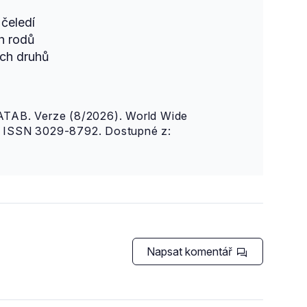
čeledí
h rodů
ch druhů
AB. Verze (8/2026). World Wide
n. ISSN 3029-8792. Dostupné z:
Napsat komentář