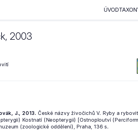
ÚVOD
TAXON
k, 2003
vití
Novák, J., 2013.
České názvy živočichů V. Ryby a rybovití
pterygii) Kostnatí (Neopterygii) [Ostnoploutví (Percifor
 muzeum (zoologické oddělení), Praha, 136 s.