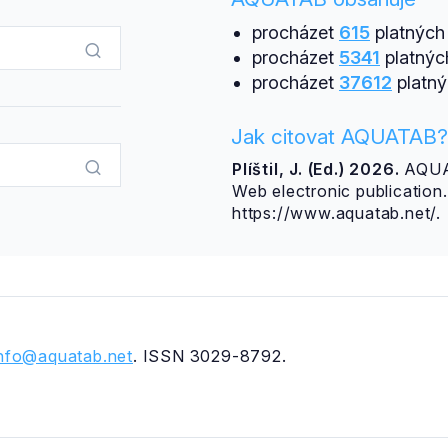
procházet
615
platných 
procházet
5341
platnýc
procházet
37612
platný
Jak citovat AQUATAB?
Plíštil, J. (Ed.) 2026.
AQUAT
Web electronic publicatio
https://www.aquatab.net/.
info@aquatab.net
. ISSN 3029-8792.