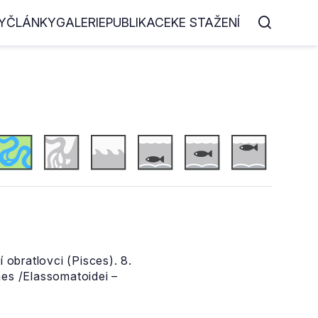
Y
ČLÁNKY
GALERIE
PUBLIKACE
KE STAŽENÍ
 obratlovci (Pisces). 8.
mes /Elassomatoidei –