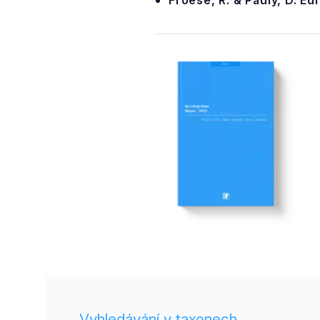
Froese, R. & Pauly, D. Ed
Vyhledávání v taxonech