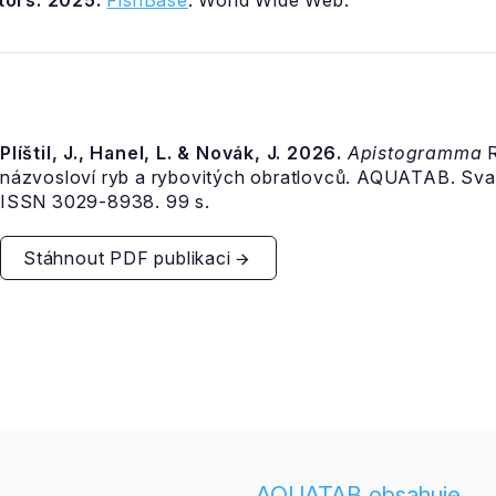
itors. 2025.
FishBase
. World Wide Web.
Plíštil, J., Hanel, L. & Novák, J. 2026.
Apistogramma
R
názvosloví ryb a rybovitých obratlovců. AQUATAB. Sva
ISSN 3029-8938. 99 s.
Stáhnout PDF publikaci
AQUATAB obsahuje