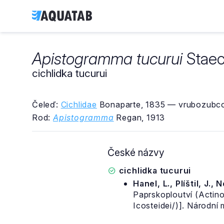
Apistogramma tucurui
Staec
cichlidka tucurui
Čeleď:
Cichlidae
Bonaparte, 1835 — vrubozubco
Rod:
Apistogramma
Regan, 1913
České názvy
cichlidka tucurui
Hanel, L., Plíštil, J., 
Paprskoploutví (Actino
Icosteidei/)]. Národní