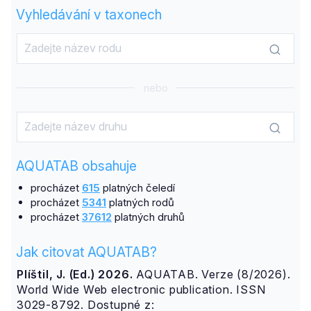
Vyhledávání v taxonech
nebo
AQUATAB obsahuje
procházet
615
platných čeledí
procházet
5341
platných rodů
procházet
37612
platných druhů
Jak citovat AQUATAB?
Plíštil, J. (Ed.) 2026.
AQUATAB. Verze (8/2026).
World Wide Web electronic publication. ISSN
3029-8792. Dostupné z: