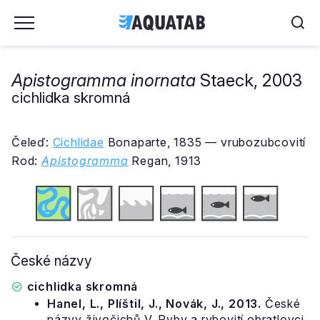
Apistogramma inornata
Staeck, 2003
cichlidka skromná
Čeleď:
Cichlidae
Bonaparte, 1835 — vrubozubcovití
Rod:
Apistogramma
Regan, 1913
České názvy
cichlidka skromná
Hanel, L., Plíštil, J., Novák, J., 2013.
České
názvy živočichů V. Ryby a rybovití obratlovci