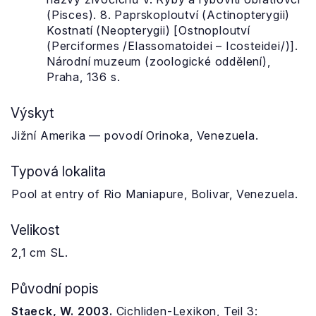
(Pisces). 8. Paprskoploutví (Actinopterygii)
Kostnatí (Neopterygii) [Ostnoploutví
(Perciformes /Elassomatoidei – Icosteidei/)].
Národní muzeum (zoologické oddělení),
Praha, 136 s.
Výskyt
Jižní Amerika — povodí Orinoka, Venezuela.
Typová lokalita
Pool at entry of Rio Maniapure, Bolivar, Venezuela.
Velikost
2,1 cm SL.
Původní popis
Staeck, W. 2003.
Cichliden-Lexikon, Teil 3: