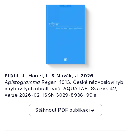
Plíštil, J., Hanel, L. & Novák, J. 2026.
Apistogramma
Regan, 1913. České názvosloví ryb
a rybovitých obratlovců. AQUATAB. Svazek 42,
verze 2026-02. ISSN 3029-8938. 99 s.
Stáhnout PDF publikaci