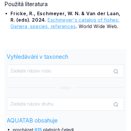
Použitá literatura
Fricke, R., Eschmeyer, W. N. & Van der Laan,
R. (eds). 2024.
Eschmeyer's catalog of fishes:
Genera, species, references
. World Wide Web.
Vyhledávání v taxonech
nebo
AQUATAB obsahuje
procházet
615
platných čeledí