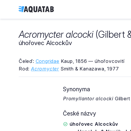
Acromycter alcocki
(Gilbert 
úhořovec Alcockův
Čeleď:
Congridae
Kaup, 1856 — úhořovcovití
Rod:
Acromycter
Smith & Kanazawa, 1977
Synonyma
Promyllantor alcocki
Gilbert
České názvy
úhořovec Alcockův