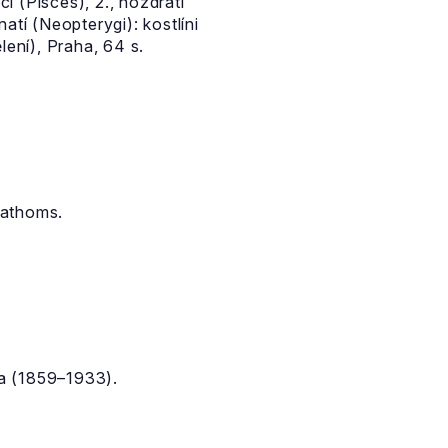
i (Pisces), 2., nozdratí
atí (Neopterygi): kostlíni
ení), Praha, 64 s.
fathoms.
ka (1859–1933).