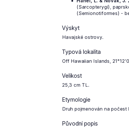
Hanel, L. & Novák, J.
(Sarcopterygi), paprsko
(Semionotiformes) - be
Výskyt
Havajské ostrovy.
Typová lokalita
Off Hawaiian Islands, 21°12
Velikost
25,3 cm TL.
Etymologie
Druh pojmenován na počest b
Původní popis