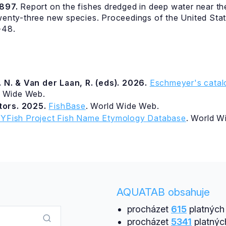
1897.
Report on the fishes dredged in deep water near th
twenty-three new species. Proceedings of the United Sta
-48.
 N. & Van der Laan, R. (eds). 2026.
Eschmeyer's catalo
d Wide Web.
itors. 2025.
FishBase
. World Wide Web.
YFish Project Fish Name Etymology Database
. World W
AQUATAB obsahuje
procházet
615
platných 
procházet
5341
platnýc