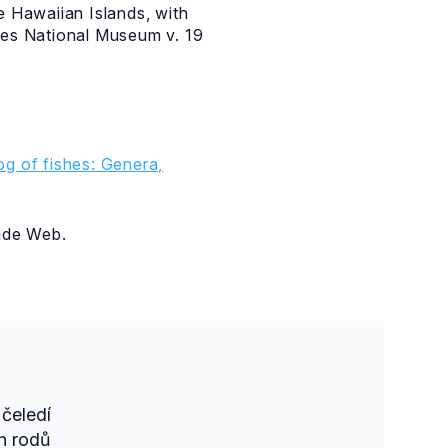
e Hawaiian Islands, with
tes National Museum v. 19
g of fishes: Genera,
ide Web.
čeledí
h rodů