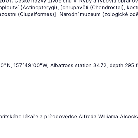
 2001.
České názvy živočichů V. Ryby a rybovití obratlovc
ploutví (Actinopterygi), [chrupavčtí (Chondrostei), kostn
zostní (Clupeiformes)]. Národní muzeum (zologické oděl
'00"N, 157°49'00"W, Albatross station 3472, depth 295 
ritského lékaře a přírodovědce Alfreda Williama Alcoc