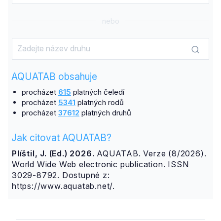
nebo
AQUATAB obsahuje
procházet
615
platných čeledí
procházet
5341
platných rodů
procházet
37612
platných druhů
Jak citovat AQUATAB?
Plíštil, J. (Ed.) 2026.
AQUATAB. Verze (8/2026).
World Wide Web electronic publication. ISSN
3029-8792. Dostupné z:
https://www.aquatab.net/.