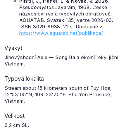
Plíštil, J., Hanel, L. & Novák, J. 2026.
Pseudomystus
Jayaram, 1968. České
názvosloví ryb a rybovitých obratlovců.
AQUATAB. Svazek 135, verze 2026-03.
ISSN 3029-8938. 22 s. Dostupné z:
https://www.aquatab.net/publikace/
Výskyt
Jihovýchodní Asie — Song Ba a okolní řeky, jižní
Vietnam.
Typová lokalita
Stream about 15 kilometers south of Tuy Hoa,
12°53'05"N, 109°23'70"E, Phu Yen Province,
Vietnam.
Velikost
6,2 cm SL.