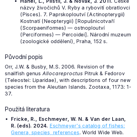
Hanel, L., Plíštil, J. & Novák, J. 2011.
České
názvy živočichů V. Ryby a rybovití obratlovci
(Pisces). 7. Paprskoploutví (Actinopterygii)
Kostnatí (Neopterygii) [Ropušnicotvaří
(Scorpaeniformes) — ostnoploutví
(Perciformes) — Percoidei]. Národní muzeum
(zoologické oddělení), Praha, 152 s.
Původní popis
Orr, J.W. & Busby, M.S. 2006. Revision of the
snailfish genus
Allocareproctus
Pitruk & Fedorov
(Teleostei: Liparidae), with descriptions of four new
species from the Aleutian Islands. Zootaxa, 1173: 1-
37.
Použitá literatura
Fricke, R., Eschmeyer, W. N. & Van der Laan,
R. (eds). 2024.
Eschmeyer's catalog of fishes:
Genera, species, references
. World Wide Web.