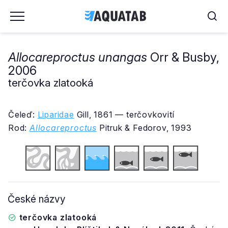
Allocareproctus unangas
Orr & Busby,
2006
terčovka zlatooká
Čeleď:
Liparidae
Gill, 1861 — terčovkovití
Rod:
Allocareproctus
Pitruk & Fedorov, 1993
České názvy
terčovka zlatooká