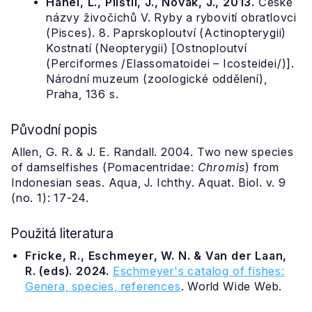
Hanel, L., Plíštil, J., Novák, J., 2013.
České
názvy živočichů V. Ryby a rybovití obratlovci
(Pisces). 8. Paprskoploutví (Actinopterygii)
Kostnatí (Neopterygii) [Ostnoploutví
(Perciformes /Elassomatoidei – Icosteidei/)].
Národní muzeum (zoologické oddělení),
Praha, 136 s.
Původní popis
Allen, G. R. & J. E. Randall. 2004. Two new species
of damselfishes (Pomacentridae:
Chromis
) from
Indonesian seas. Aqua, J. Ichthy. Aquat. Biol. v. 9
(no. 1): 17-24.
Použitá literatura
Fricke, R., Eschmeyer, W. N. & Van der Laan,
R. (eds). 2024.
Eschmeyer's catalog of fishes:
Genera, species, references
. World Wide Web.