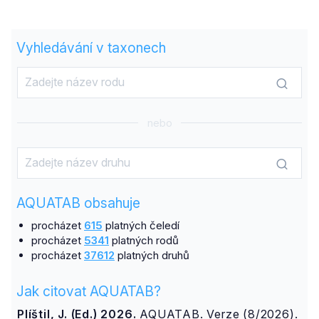
Vyhledávání v taxonech
nebo
AQUATAB obsahuje
procházet
615
platných čeledí
procházet
5341
platných rodů
procházet
37612
platných druhů
Jak citovat AQUATAB?
Plíštil, J. (Ed.) 2026.
AQUATAB. Verze (8/2026).