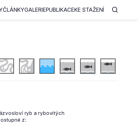
Y
ČLÁNKY
GALERIE
PUBLIKACE
KE STAŽENÍ
zvosloví ryb a rybovitých
ostupné z: