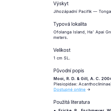
Výskyt
Jihozápadní Pacifik — Tonga
Typová lokalita
Ofolanga Island, Ha' Apai Gr
meters.
Velikost
1 cm SL.
Původní popis
Mooi, R. D. & Gill, A. C. 200
Plesiopidae: Acanthoclinina
Dostupné online
Použitá literatura
Fricke, R., Eschmeyer, W.