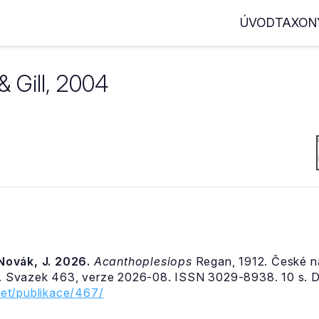
ÚVOD
TAXON
 Gill, 2004
& Novák, J. 2026.
Acanthoplesiops
Regan, 1912. České ná
 Svazek 463, verze 2026-08. ISSN 3029-8938. 10 s. D
et/publikace/467/