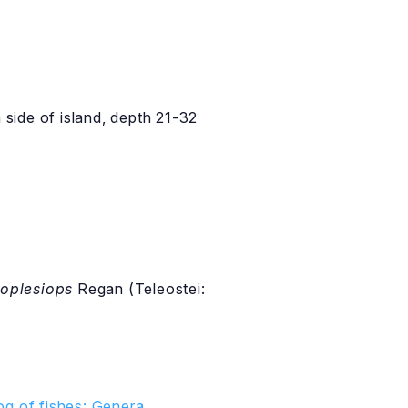
side of island, depth 21-32
oplesiops
Regan (Teleostei:
g of fishes: Genera,