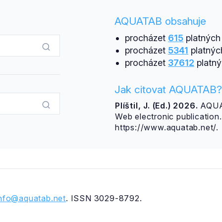
AQUATAB obsahuje
procházet
615
platných 
procházet
5341
platnýc
procházet
37612
platný
Jak citovat AQUATAB?
Plíštil, J. (Ed.) 2026.
AQUAT
Web electronic publicatio
https://www.aquatab.net/.
info@aquatab.net
. ISSN 3029-8792.