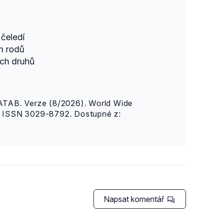
čeledí
h rodů
ch druhů
AB. Verze (8/2026). World Wide
n. ISSN 3029-8792. Dostupné z:
Napsat komentář