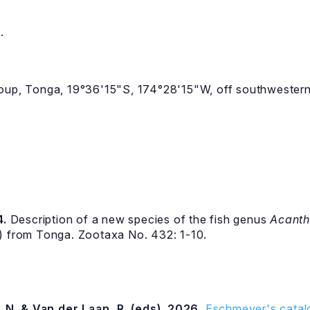
.
oup, Tonga, 19°36'15"S, 174°28'15"W, off southwestern 
4.
Description of a new species of the fish genus
Acanth
e) from Tonga. Zootaxa No. 432: 1-10.
 N. & Van der Laan, R. (eds). 2026.
Eschmeyer's catalo