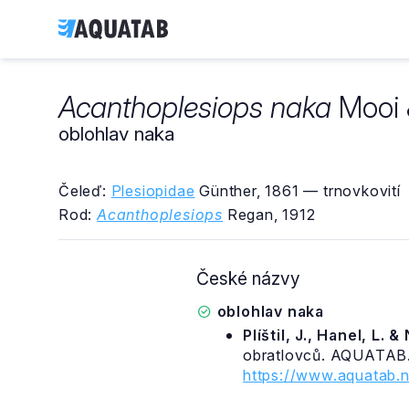
Acanthoplesiops naka
Mooi &
oblohlav naka
Čeleď:
Plesiopidae
Günther, 1861 — trnovkovití
Rod:
Acanthoplesiops
Regan, 1912
České názvy
oblohlav naka
Plíštil, J., Hanel, L. 
obratlovců. AQUATAB.
https://www.aquatab.n