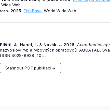
d Wide Web.
itors. 2025.
FishBase
. World Wide Web.
Plíštil, J., Hanel, L. & Novák, J. 2026.
Acanthoplesiop
názvosloví ryb a rybovitých obratlovců. AQUATAB. Sv
ISSN 3029-8938. 10 s.
Stáhnout PDF publikaci