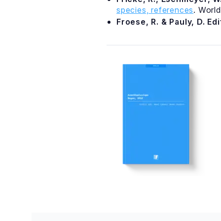
species, references
. Worl
Froese, R. & Pauly, D. Ed