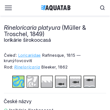
Rineloricaria platyura
(Müller &
Troschel, 1849)
lorikárie širokoocasá
Čeleď:
Loricariidae
Rafinesque, 1815 —
krunýřovcovití
Rod:
Rineloricaria
Bleeker, 1862
České názvy