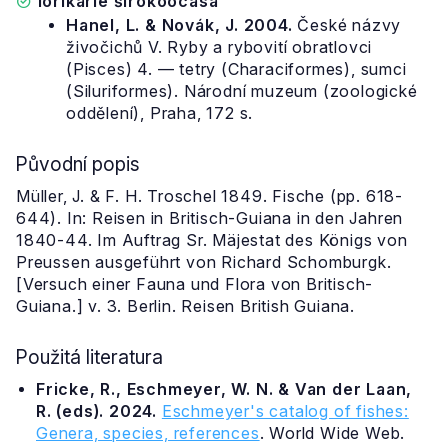
lorikárie širokoocasá
Hanel, L. & Novák, J. 2004.
České názvy
živočichů V. Ryby a rybovití obratlovci
(Pisces) 4. — tetry (Characiformes), sumci
(Siluriformes). Národní muzeum (zoologické
oddělení), Praha, 172 s.
Původní popis
Müller, J. & F. H. Troschel 1849. Fische (pp. 618-
644). In: Reisen in Britisch-Guiana in den Jahren
1840-44. Im Auftrag Sr. Mäjestat des Königs von
Preussen ausgeführt von Richard Schomburgk.
[Versuch einer Fauna und Flora von Britisch-
Guiana.] v. 3. Berlin. Reisen British Guiana.
Použitá literatura
Fricke, R., Eschmeyer, W. N. & Van der Laan,
R. (eds). 2024.
Eschmeyer's catalog of fishes:
Genera, species, references
. World Wide Web.