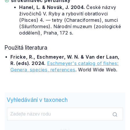
širokohlavec peruánský
Hanel, L. & Novák, J. 2004.
České názvy
živočichů V. Ryby a rybovití obratlovci
(Pisces) 4. — tetry (Characiformes), sumci
(Siluriformes). Národní muzeum (zoologické
oddělení), Praha, 172 s.
Použitá literatura
Fricke, R., Eschmeyer, W. N. & Van der Laan,
R. (eds). 2024.
Eschmeyer's catalog of fishes:
Genera, species, references
. World Wide Web.
Vyhledávání v taxonech