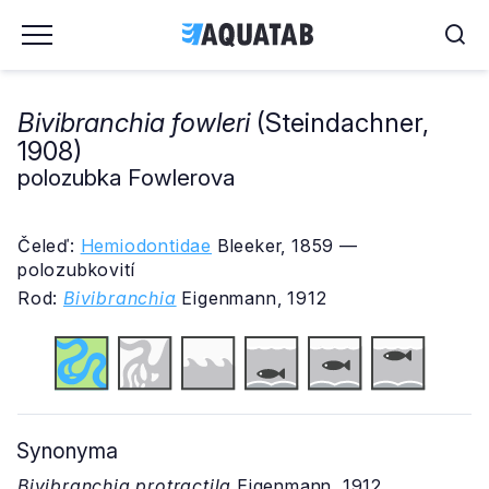
Bivibranchia fowleri
(Steindachner,
1908)
polozubka Fowlerova
Čeleď:
Hemiodontidae
Bleeker, 1859 —
polozubkovití
Rod:
Bivibranchia
Eigenmann, 1912
Synonyma
Bivibranchia protractila
Eigenmann, 1912.