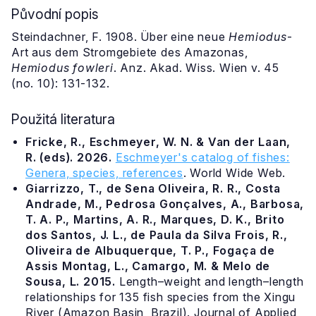
Původní popis
Steindachner, F. 1908. Über eine neue
Hemiodus
-
Art aus dem Stromgebiete des Amazonas,
Hemiodus fowleri
. Anz. Akad. Wiss. Wien v. 45
(no. 10): 131-132.
Použitá literatura
Fricke, R., Eschmeyer, W. N. & Van der Laan,
R. (eds). 2026.
Eschmeyer's catalog of fishes:
Genera, species, references
. World Wide Web.
Giarrizzo, T., de Sena Oliveira, R. R., Costa
Andrade, M., Pedrosa Gonçalves, A., Barbosa,
T. A. P., Martins, A. R., Marques, D. K., Brito
dos Santos, J. L., de Paula da Silva Frois, R.,
Oliveira de Albuquerque, T. P., Fogaça de
Assis Montag, L., Camargo, M. & Melo de
Sousa, L. 2015.
Length–weight and length–length
relationships for 135 fish species from the Xingu
River (Amazon Basin, Brazil). Journal of Applied