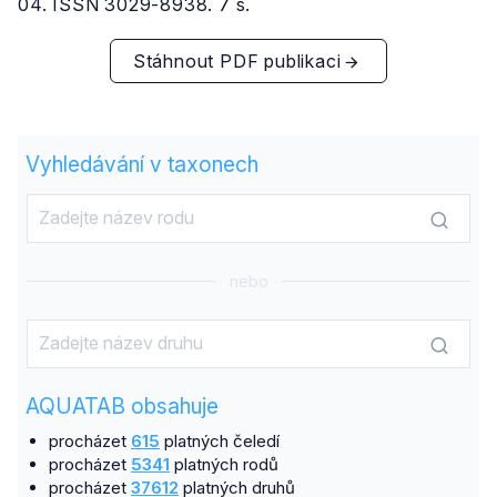
04. ISSN 3029-8938. 7 s.
Stáhnout PDF publikaci
Vyhledávání v taxonech
nebo
AQUATAB obsahuje
procházet
615
platných čeledí
procházet
5341
platných rodů
procházet
37612
platných druhů