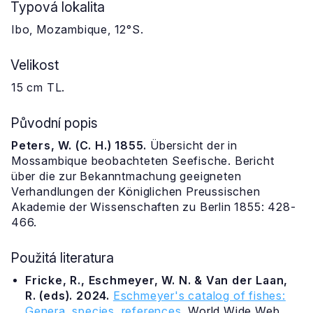
Typová lokalita
Ibo, Mozambique, 12°S.
Velikost
15 cm TL.
Původní popis
Peters, W. (C. H.) 1855.
Übersicht der in
Mossambique beobachteten Seefische. Bericht
über die zur Bekanntmachung geeigneten
Verhandlungen der Königlichen Preussischen
Akademie der Wissenschaften zu Berlin 1855: 428-
466.
Použitá literatura
Fricke, R., Eschmeyer, W. N. & Van der Laan,
R. (eds). 2024.
Eschmeyer's catalog of fishes:
Genera, species, references
. World Wide Web.