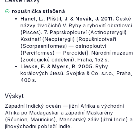
České názvy
ropušnička stlačená
Hanel, L., Plíštil, J. & Novák, J. 2011.
České
názvy živočichů V. Ryby a rybovití obratlovci
(Pisces). 7. Paprskoploutví (Actinopterygii)
Kostnatí (Neopterygii) [Ropušnicotvaří
(Scorpaeniformes) — ostnoploutví
(Perciformes) — Percoidei]. Národní muzeum
(zoologické oddělení), Praha, 152 s.
Lieske, E. & Myers, R. 2005.
Ryby
korálových útesů. Svojtka & Co. s.r.o., Praha,
400 s.
Výskyt
Západní Indický oceán — jižní Afrika a východní
Afrika po Madagaskar a západní Maskarény
(Réunion, Mauricius), Mannarský záliv (jižní Indie) a
jihovýchodní pobřeží Indie.