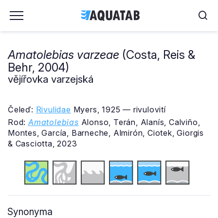
Amatolebias varzeae
(Costa, Reis &
Behr, 2004)
vějířovka varzejská
Čeleď:
Rivulidae
Myers, 1925 — rivulovití
Rod:
Amatolebias
Alonso, Terán, Alanís, Calviño,
Montes, García, Barneche, Almirón, Ciotek, Giorgis
& Casciotta, 2023
Synonyma