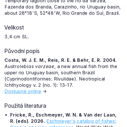
Temporary lagoon close to the rio da Várzea,
Fazenda dos Branda, Carazinho, rio Uruguay basin,
about 28°18'S, 52°48'W, Rio Grande do Sul, Brazil.
Velikost
3,4 cm SL.
Původní popis
Costa, W. J. E. M., Reis, R. E. & Behr, E. R. 2004.
Austrolebias varzeae
, a new annual fish from the
upper rio Uruguay basin, southern Brazil
(Cyprinodontiformes: Rivulidae). Neotropical
Ichthyology v. 2 (no. 1): 13-17.
Dostupné online
Použitá literatura
Fricke, R., Eschmeyer, W. N. & Van der Laan,
R. (eds). 2026.
Eschmeyer's catalog of fishes: