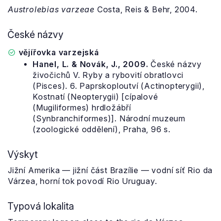
Austrolebias varzeae
Costa, Reis & Behr, 2004.
České názvy
vějířovka varzejská
Hanel, L. & Novák, J., 2009.
České názvy
živočichů V. Ryby a rybovití obratlovci
(Pisces). 6. Paprskoploutví (Actinopterygii),
Kostnatí (Neopterygii) [cípalové
(Mugiliformes) hrdložábří
(Synbranchiformes)]. Národní muzeum
(zoologické oddělení), Praha, 96 s.
Výskyt
Jižní Amerika — jižní část Brazílie — vodní síť Rio da
Várzea, horní tok povodí Rio Uruguay.
Typová lokalita