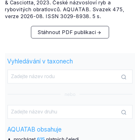
& Casciotta, 2023. České názvosloví ryb a
rybovitých obratlovců. AQUATAB. Svazek 475,
verze 2026-08. ISSN 3029-8938. 5 s.
Stáhnout PDF publikaci
Vyhledávání v taxonech
nebo
AQUATAB obsahuje
procházet
615
platných čeledí