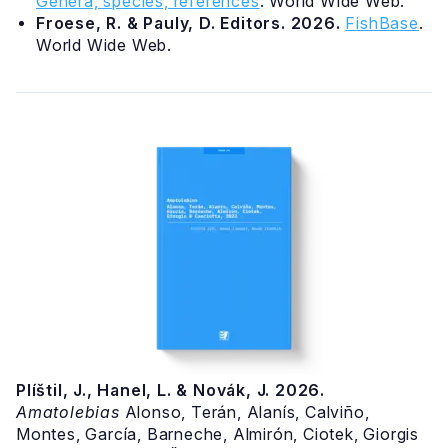
Genera, species, references
. World Wide Web.
Froese, R. & Pauly, D. Editors. 2026.
FishBase
.
World Wide Web.
Plíštil, J., Hanel, L. & Novák, J. 2026.
Amatolebias
Alonso, Terán, Alanís, Calviño,
Montes, García, Barneche, Almirón, Ciotek, Giorgis