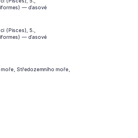
i (Pisces), 5.,
tiniformes) — ďasové
i (Pisces), 5.,
tiniformes) — ďasové
ho moře, Středozemního moře,