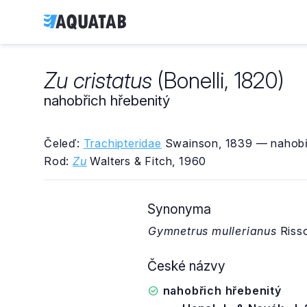
Zu cristatus
(Bonelli, 1820)
nahobřich hřebenitý
Čeleď:
Trachipteridae
Swainson, 1839 — nahobři
Rod:
Zu
Walters & Fitch, 1960
Synonyma
Gymnetrus mullerianus
Riss
České názvy
nahobřich hřebenitý