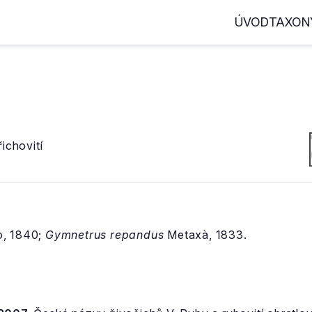
ÚVOD
TAXON
chovití
o, 1840;
Gymnetrus repandus
Metaxà, 1833.