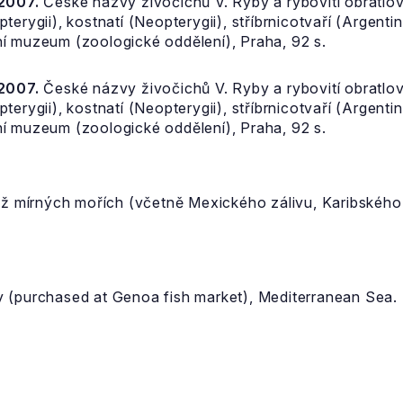
 2007.
České názvy živočichů V. Ryby a rybovití obratlovc
terygii), kostnatí (Neopterygii), stříbrnicotvaří (Argen
í muzeum (zoologické oddělení), Praha, 92 s.
 2007.
České názvy živočichů V. Ryby a rybovití obratlovc
terygii), kostnatí (Neopterygii), stříbrnicotvaří (Argen
í muzeum (zoologické oddělení), Praha, 92 s.
 až mírných mořích (včetně Mexického zálivu, Karibské
aly (purchased at Genoa fish market), Mediterranean Sea.