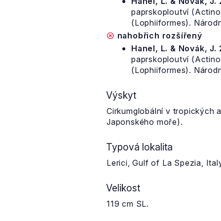
Hanel, L. & Novák, J.
paprskoploutví (Actinop
(Lophiiformes). Národn
nahobřich rozšířený
Hanel, L. & Novák, J.
paprskoploutví (Actinop
(Lophiiformes). Národn
Výskyt
Cirkumglobální v tropických
Japonského moře).
Typová lokalita
Lerici, Gulf of La Spezia, It
Velikost
119 cm SL.