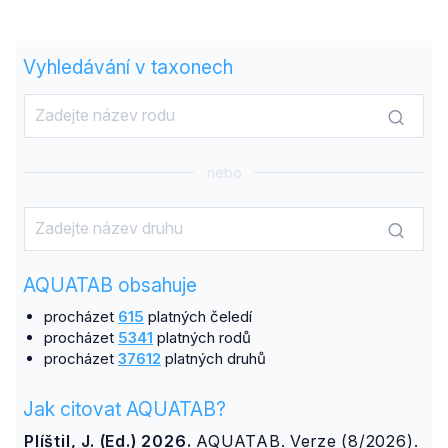
Vyhledávání v taxonech
nebo
AQUATAB obsahuje
procházet
615
platných čeledí
procházet
5341
platných rodů
procházet
37612
platných druhů
Jak citovat AQUATAB?
Plíštil, J. (Ed.) 2026.
AQUATAB. Verze (8/2026).