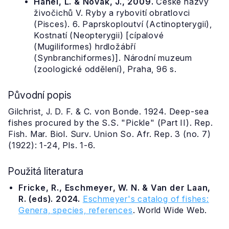
Hanel, L. & Novák, J., 2009.
České názvy
živočichů V. Ryby a rybovití obratlovci
(Pisces). 6. Paprskoploutví (Actinopterygii),
Kostnatí (Neopterygii) [cípalové
(Mugiliformes) hrdložábří
(Synbranchiformes)]. Národní muzeum
(zoologické oddělení), Praha, 96 s.
Původní popis
Gilchrist, J. D. F. & C. von Bonde. 1924. Deep-sea
fishes procured by the S.S. "Pickle" (Part II). Rep.
Fish. Mar. Biol. Surv. Union So. Afr. Rep. 3 (no. 7)
(1922): 1-24, Pls. 1-6.
Použitá literatura
Fricke, R., Eschmeyer, W. N. & Van der Laan,
R. (eds). 2024.
Eschmeyer's catalog of fishes:
Genera, species, references
. World Wide Web.