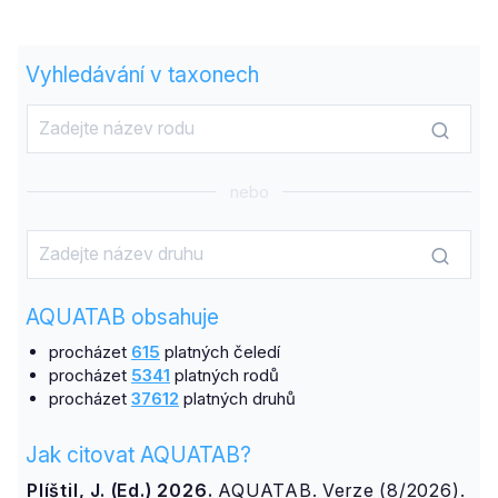
Vyhledávání v taxonech
nebo
AQUATAB obsahuje
procházet
615
platných čeledí
procházet
5341
platných rodů
procházet
37612
platných druhů
Jak citovat AQUATAB?
Plíštil, J. (Ed.) 2026.
AQUATAB. Verze (8/2026).