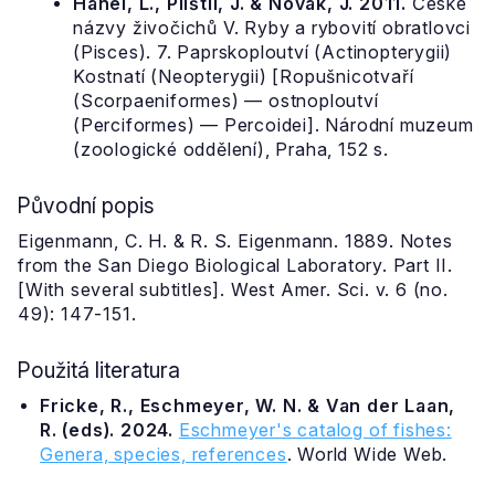
Hanel, L., Plíštil, J. & Novák, J. 2011.
České
názvy živočichů V. Ryby a rybovití obratlovci
(Pisces). 7. Paprskoploutví (Actinopterygii)
Kostnatí (Neopterygii) [Ropušnicotvaří
(Scorpaeniformes) — ostnoploutví
(Perciformes) — Percoidei]. Národní muzeum
(zoologické oddělení), Praha, 152 s.
Původní popis
Eigenmann, C. H. & R. S. Eigenmann. 1889. Notes
from the San Diego Biological Laboratory. Part II.
[With several subtitles]. West Amer. Sci. v. 6 (no.
49): 147-151.
Použitá literatura
Fricke, R., Eschmeyer, W. N. & Van der Laan,
R. (eds). 2024.
Eschmeyer's catalog of fishes:
Genera, species, references
. World Wide Web.