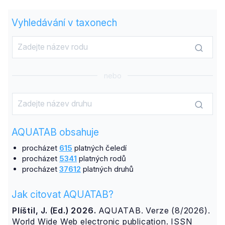
Vyhledávání v taxonech
nebo
AQUATAB obsahuje
procházet
615
platných čeledí
procházet
5341
platných rodů
procházet
37612
platných druhů
Jak citovat AQUATAB?
Plíštil, J. (Ed.) 2026.
AQUATAB. Verze (8/2026).
World Wide Web electronic publication. ISSN