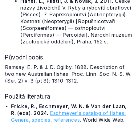
Hanel, L., Plíštil, J. & Novák, J. 2011.
České
názvy živočichů V. Ryby a rybovití obratlovci
(Pisces). 7. Paprskoploutví (Actinopterygii)
Kostnatí (Neopterygii) [Ropušnicotvaří
(Scorpaeniformes) — ostnoploutví
(Perciformes) — Percoidei]. Národní muzeum
(zoologické oddělení), Praha, 152 s.
Původní popis
Ramsay, E. P. & J. D. Ogilby. 1888. Description of
two new Australian fishes. Proc. Linn. Soc. N. S. W.
(Ser. 2) v. 3 (pt 3): 1310-1312.
Použitá literatura
Fricke, R., Eschmeyer, W. N. & Van der Laan,
R. (eds). 2024.
Eschmeyer's catalog of fishes:
Genera, species, references
. World Wide Web.