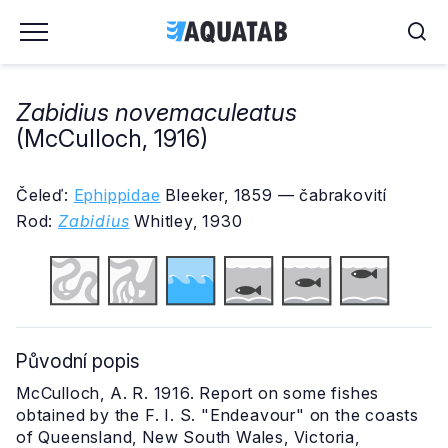
Zabidius novemaculeatus
(McCulloch, 1916)
Čeleď:
Ephippidae
Bleeker, 1859 — čabrakovití
Rod:
Zabidius
Whitley, 1930
Původní popis
McCulloch, A. R. 1916. Report on some fishes
obtained by the F. I. S. "Endeavour" on the coasts
of Queensland, New South Wales, Victoria,