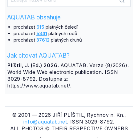
AQUATAB obsahuje
procházet
615
platných čeledí
procházet
5341
platných rodů
procházet
37612
platných druhů
Jak citovat AQUATAB?
Plíštil, J. (Ed.) 2026.
AQUATAB. Verze (8/2026).
World Wide Web electronic publication. ISSN
3029-8792. Dostupné z:
https://www.aquatab.net/.
© 2001 — 2026 JIŘÍ PLÍŠTIL, Rychnov n. Kn.,
info@aquatab.net
. ISSN 3029-8792.
ALL PHOTOS © THEIR RESPECTIVE OWNERS