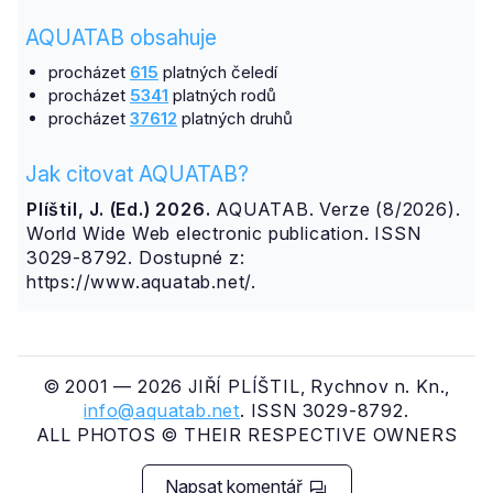
AQUATAB obsahuje
procházet
615
platných čeledí
procházet
5341
platných rodů
procházet
37612
platných druhů
Jak citovat AQUATAB?
Plíštil, J. (Ed.) 2026.
AQUATAB. Verze (8/2026).
World Wide Web electronic publication. ISSN
3029-8792. Dostupné z:
https://www.aquatab.net/.
© 2001 — 2026 JIŘÍ PLÍŠTIL, Rychnov n. Kn.,
info@aquatab.net
. ISSN 3029-8792.
ALL PHOTOS © THEIR RESPECTIVE OWNERS
Napsat komentář