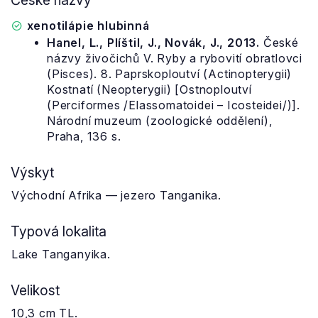
České názvy
xenotilápie hlubinná
Hanel, L., Plíštil, J., Novák, J., 2013.
České
názvy živočichů V. Ryby a rybovití obratlovci
(Pisces). 8. Paprskoploutví (Actinopterygii)
Kostnatí (Neopterygii) [Ostnoploutví
(Perciformes /Elassomatoidei – Icosteidei/)].
Národní muzeum (zoologické oddělení),
Praha, 136 s.
Výskyt
Východní Afrika — jezero Tanganika.
Typová lokalita
Lake Tanganyika.
Velikost
10,3 cm TL.