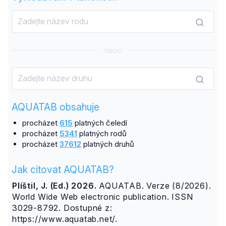
nebo
AQUATAB obsahuje
procházet
615
platných čeledí
procházet
5341
platných rodů
procházet
37612
platných druhů
Jak citovat AQUATAB?
Plíštil, J. (Ed.) 2026.
AQUATAB. Verze (8/2026).
World Wide Web electronic publication. ISSN
3029-8792. Dostupné z:
https://www.aquatab.net/.