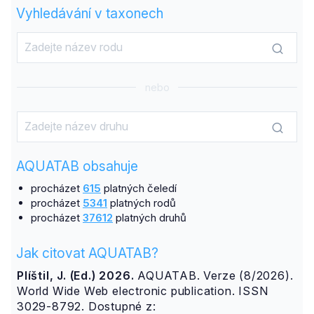
Vyhledávání v taxonech
nebo
AQUATAB obsahuje
procházet
615
platných čeledí
procházet
5341
platných rodů
procházet
37612
platných druhů
Jak citovat AQUATAB?
Plíštil, J. (Ed.) 2026.
AQUATAB. Verze (8/2026).
World Wide Web electronic publication. ISSN
3029-8792. Dostupné z: