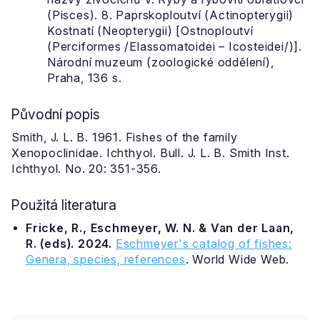
(Pisces). 8. Paprskoploutví (Actinopterygii)
Kostnatí (Neopterygii) [Ostnoploutví
(Perciformes /Elassomatoidei – Icosteidei/)].
Národní muzeum (zoologické oddělení),
Praha, 136 s.
Původní popis
Smith, J. L. B. 1961. Fishes of the family
Xenopoclinidae. Ichthyol. Bull. J. L. B. Smith Inst.
Ichthyol. No. 20: 351-356.
Použitá literatura
Fricke, R., Eschmeyer, W. N. & Van der Laan,
R. (eds). 2024.
Eschmeyer's catalog of fishes:
Genera, species, references
. World Wide Web.