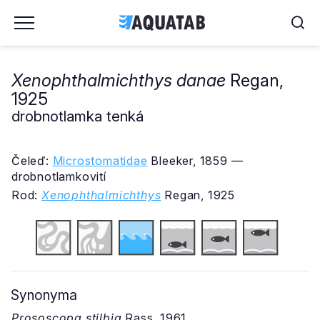
Xenophthalmichthys danae
Regan,
1925
drobnotlamka tenká
Čeleď:
Microstomatidae
Bleeker, 1859 —
drobnotlamkovití
Rod:
Xenophthalmichthys
Regan, 1925
Synonyma
Prososcopa stilbia
Rass, 1961.