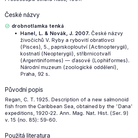
České názvy
drobnotlamka tenká
Hanel, L. & Novák, J. 2007.
České názvy
živočichů V. Ryby a rybovití obratlovci
(Pisces), 5., paprskoploutví (Actinopterygii),
kostnatí (Neopterygii), stříbrnicotvaří
(Argentiniformes) — ďasové (Lophiiformes).
Národní muzeum (zoologické oddělení),
Praha, 92 s.
Původní popis
Regan, C. T. 1925. Description of a new salmonoid
fish from the Caribbean Sea, obtained by the 'Dana'
expeditions, 1920-22. Ann. Mag. Nat. Hist. (Ser. 9)
v. 15 (no. 85): 59-60.
Použitá literatura