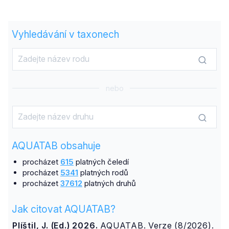
Vyhledávání v taxonech
nebo
AQUATAB obsahuje
procházet
615
platných čeledí
procházet
5341
platných rodů
procházet
37612
platných druhů
Jak citovat AQUATAB?
Plíštil, J. (Ed.) 2026.
AQUATAB. Verze (8/2026).