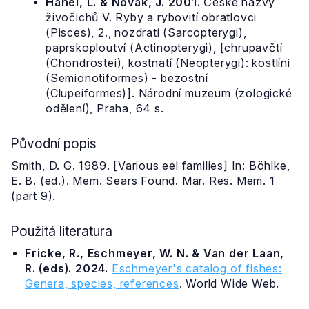
Hanel, L. & Novák, J. 2001.
České názvy
živočichů V. Ryby a rybovití obratlovci
(Pisces), 2., nozdratí (Sarcopterygi),
paprskoploutví (Actinopterygi), [chrupavčtí
(Chondrostei), kostnatí (Neopterygi): kostlíni
(Semionotiformes) - bezostní
(Clupeiformes)]. Národní muzeum (zologické
odělení), Praha, 64 s.
Původní popis
Smith, D. G. 1989. [Various eel families] In: Böhlke,
E. B. (ed.). Mem. Sears Found. Mar. Res. Mem. 1
(part 9).
Použitá literatura
Fricke, R., Eschmeyer, W. N. & Van der Laan,
R. (eds). 2024.
Eschmeyer's catalog of fishes:
Genera, species, references
. World Wide Web.