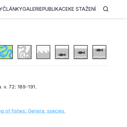
Y
ČLÁNKY
GALERIE
PUBLIKACE
KE STAŽENÍ
. v. 72: 189-191.
g of fishes: Genera, species,