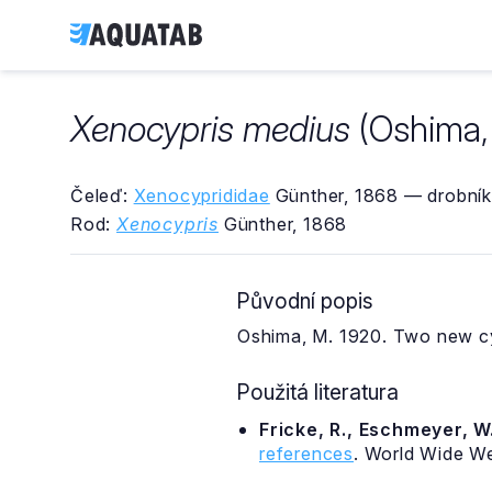
Xenocypris medius
(Oshima,
Čeleď:
Xenocyprididae
Günther, 1868 — drobník
Rod:
Xenocypris
Günther, 1868
Původní popis
Oshima, M. 1920. Two new cyp
Použitá literatura
Fricke, R., Eschmeyer, W.
references
. World Wide W