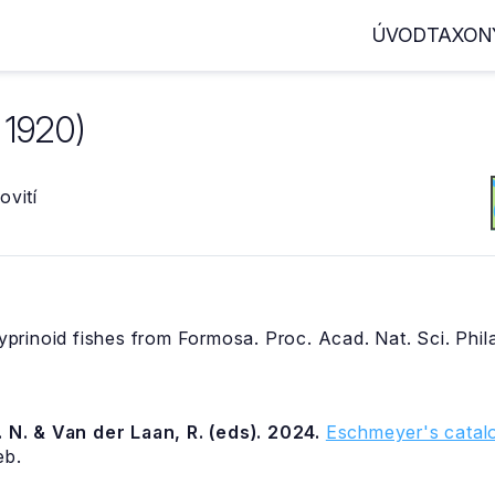
ÚVOD
TAXON
 1920)
ovití
rinoid fishes from Formosa. Proc. Acad. Nat. Sci. Phila
 N. & Van der Laan, R. (eds). 2024.
Eschmeyer's catalo
eb.