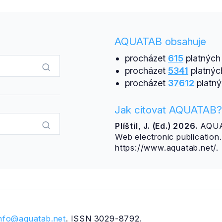
AQUATAB obsahuje
procházet
615
platných 
procházet
5341
platnýc
procházet
37612
platný
Jak citovat AQUATAB?
Plíštil, J. (Ed.) 2026.
AQUAT
Web electronic publicatio
https://www.aquatab.net/.
info@aquatab.net
. ISSN 3029-8792.