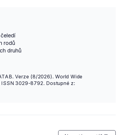
čeledí
h rodů
ch druhů
AB. Verze (8/2026). World Wide
n. ISSN 3029-8792. Dostupné z: