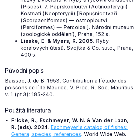
(Pisces). 7. Paprskoploutví (Actinopterygii)
Kostnatí (Neopterygii) [Ropušnicotvaří
(Scorpaeniformes) — ostnoploutví
(Perciformes) — Percoidei]. Národní muzeum
(zoologické oddělení), Praha, 152 s.
Lieske, E. & Myers, R. 2005.
Ryby
korálových útesů. Svojtka & Co. s.r.o., Praha,
400 s.
Původní popis
Baissac, J. de B. 1953. Contribution a l´étude des
poissons de l´Ile Maurice. V. Proc. R. Soc. Mauritius
v. 1 (pt 3): 185-240.
Použitá literatura
Fricke, R., Eschmeyer, W. N. & Van der Laan,
R. (eds). 2024.
Eschmeyer's catalog of fishes:
Genera, species, references
. World Wide Web.