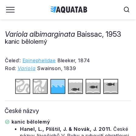
Variola albimarginata
Baissac, 1953
kanic bělolemý
Čeleď:
Epinephelidae
Bleeker, 1874
Rod:
Variola
Swainson, 1839
České názvy
kanic bělolemý
Hanel, L., Plíštil, J. & Novák, J. 2011.
České
názvy živočichů V. Ryby a rybovití obratlovci