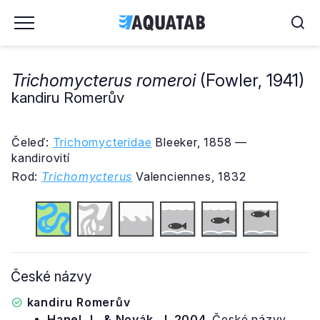
Trichomycterus romeroi
(Fowler, 1941)
kandiru Romerův
Čeleď:
Trichomycteridae
Bleeker, 1858 —
kandirovití
Rod:
Trichomycterus
Valenciennes, 1832
České názvy
kandiru Romerův
Hanel, L. & Novák, J. 2004.
České názvy