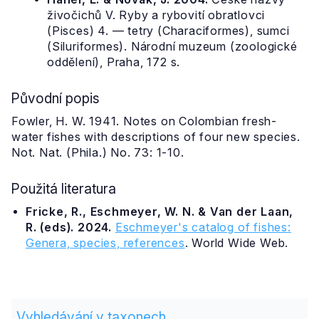
živočichů V. Ryby a rybovití obratlovci
(Pisces) 4. — tetry (Characiformes), sumci
(Siluriformes). Národní muzeum (zoologické
oddělení), Praha, 172 s.
Původní popis
Fowler, H. W. 1941. Notes on Colombian fresh-
water fishes with descriptions of four new species.
Not. Nat. (Phila.) No. 73: 1-10.
Použitá literatura
Fricke, R., Eschmeyer, W. N. & Van der Laan,
R. (eds). 2024.
Eschmeyer's catalog of fishes:
Genera, species, references
. World Wide Web.
Vyhledávání v taxonech