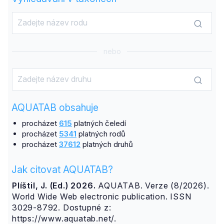
nebo
AQUATAB obsahuje
procházet
615
platných čeledí
procházet
5341
platných rodů
procházet
37612
platných druhů
Jak citovat AQUATAB?
Plíštil, J. (Ed.) 2026.
AQUATAB. Verze (8/2026).
World Wide Web electronic publication. ISSN
3029-8792. Dostupné z:
https://www.aquatab.net/.