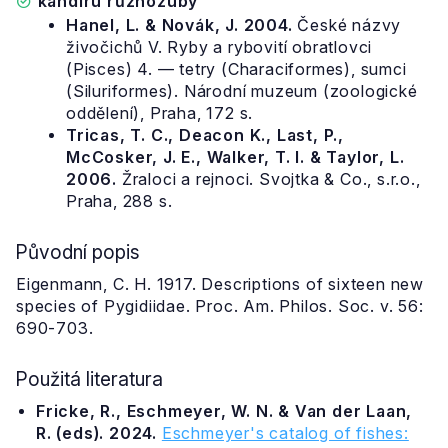
kandiru různozubý
Hanel, L. & Novák, J. 2004.
České názvy
živočichů V. Ryby a rybovití obratlovci
(Pisces) 4. — tetry (Characiformes), sumci
(Siluriformes). Národní muzeum (zoologické
oddělení), Praha, 172 s.
Tricas, T. C., Deacon K., Last, P.,
McCosker, J. E., Walker, T. I. & Taylor, L.
2006.
Žraloci a rejnoci. Svojtka & Co., s.r.o.,
Praha, 288 s.
Původní popis
Eigenmann, C. H. 1917. Descriptions of sixteen new
species of Pygidiidae. Proc. Am. Philos. Soc. v. 56:
690-703.
Použitá literatura
Fricke, R., Eschmeyer, W. N. & Van der Laan,
R. (eds). 2024.
Eschmeyer's catalog of fishes: