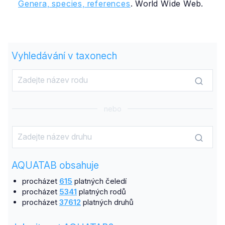
Genera, species, references
. World Wide Web.
Vyhledávání v taxonech
nebo
AQUATAB obsahuje
procházet
615
platných čeledí
procházet
5341
platných rodů
procházet
37612
platných druhů