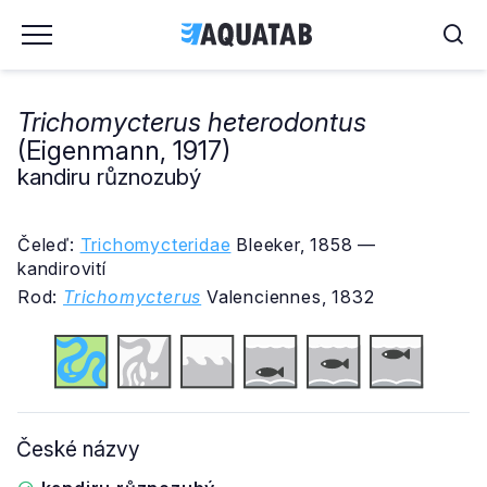
Trichomycterus heterodontus
(Eigenmann, 1917)
kandiru různozubý
Čeleď:
Trichomycteridae
Bleeker, 1858 —
kandirovití
Rod:
Trichomycterus
Valenciennes, 1832
České názvy