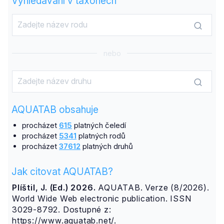
Vyhledávání v taxonech
nebo
AQUATAB obsahuje
procházet
615
platných čeledí
procházet
5341
platných rodů
procházet
37612
platných druhů
Jak citovat AQUATAB?
Plíštil, J. (Ed.) 2026.
AQUATAB. Verze (8/2026).
World Wide Web electronic publication. ISSN
3029-8792. Dostupné z:
https://www.aquatab.net/.