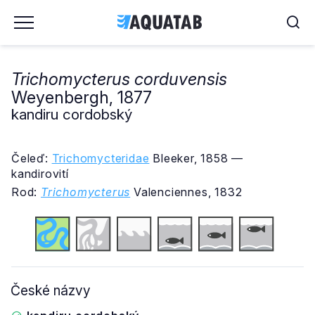
Trichomycterus corduvensis
Weyenbergh, 1877
kandiru cordobský
Čeleď:
Trichomycteridae
Bleeker, 1858 —
kandirovití
Rod:
Trichomycterus
Valenciennes, 1832
České názvy